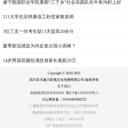
遂宁能源职业学院暑期“三下乡”社会实践队在牛角沟村上好
行走的思政大课
211大学生应聘暑假工秒变家教老师
3位三支一扶考生疑13天提高20余分
夏季新冠感染为何反复出现小高峰？
14岁男孩双腿纹满纹身家长索赔20万
Copyright © 2010-2021
四川非凡魅力影视文化传播有限公司 版权所有
关于我们
热线电话028-85056429
蜀ICP备15019259号-3
川公网安备：51010402000252
广播电视节目制作经营许可证(川)字第00850号
增值电信业务经营许可证：川B2-20200029
川网文〔2022〕3363-037号
川广审批准字[2019]13号