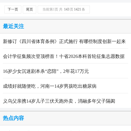
下一页
尾页
当前第1页 共
143
页
1421
条
最近关注
新修订《四川省体育条例》正式施行 有哪些制度创新一起来
看
会计学征集频次登顶榜首！十省2026本科首轮征集志愿数据
出炉
16岁少女沉迷剧本杀“恋陪”，2年花17万元
成绩好就随便吃，河南一14岁男孩吃出糖尿病
义乌父亲携14岁儿子三伏天跑外卖，消融多年父子隔阂
热点内容