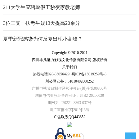
行走的思政大课
211大学生应聘暑假工秒变家教老师
3位三支一扶考生疑13天提高20余分
夏季新冠感染为何反复出现小高峰？
Copyright © 2010-2021
四川非凡魅力影视文化传播有限公司 版权所有
关于我们
热线电话028-85056429
蜀ICP备15019259号-3
川公网安备：51010402000252
广播电视节目制作经营许可证(川)字第00850号
增值电信业务经营许可证：川B2-20200029
川网文〔2022〕3363-037号
川广审批准字[2019]13号
广告联系QQ443652