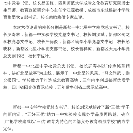
七中党委书记、校长易国栋，四川师范大学成渝文化教育研究院博士
生导师、教育政策研究中心主任李江源教授，成都市东城根街小学教
育集团党支部书记、校长赖晗梅做专家点评。
本次六位论道的校长分别是新都一中北星中学校党总支书记、校
长罗寿林，新都一中实验学校党总支书记、校长刘汉斌，新都区蜀龙
学校党总支书记、校长严德俊，新都区谕亭小学党总支书记、校长彭
晓林，新都区北星小学党支部书记、校长曾祥琼，新都区天元小学党
总支副书记、校长宁佐叶。
新都一中北星中学校党总支书记、校长罗寿林以“传承铭章精
神，讲好北星故事”为主线，展示了一中北星的风采。“尊文尚武，崇
义报国”。学校致力于打造成北教育高地，三年内争创成都新优质学
校、四川省阳光体育示范校，五年后争创省二级示范高中。
新都一中实验学校党总支书记、校长刘汉斌解读了新“三优”学子
的新内涵，“五好三优”助力一中实验校实现办学品质再跨越。确立
了“把学校建成以‘三优’教育为特色的西部义务教育领航学校”的办学
定位。