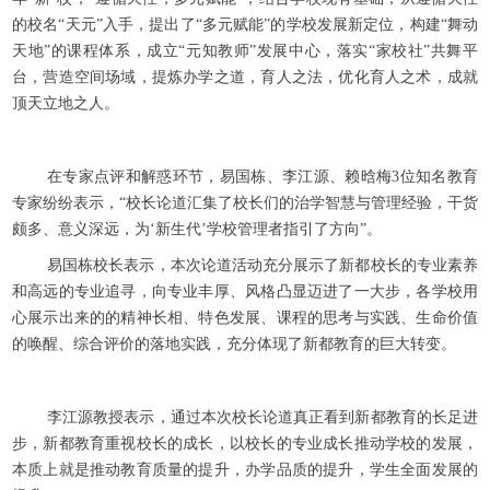
的校名“天元”入手，提出了“多元赋能”的学校发展新定位，构建“舞动
天地”的课程体系，成立“元知教师”发展中心，落实“家校社”共舞平
台，营造空间场域，提炼办学之道，育人之法，优化育人之术，成就
顶天立地之人。
在专家点评和解惑环节，易国栋、李江源、赖晗梅3位知名教育
专家纷纷表示，“校长论道汇集了校长们的治学智慧与管理经验，干货
颇多、意义深远，为‘新生代’学校管理者指引了方向”。
易国栋校长表示，本次论道活动充分展示了新都校长的专业素养
和高远的专业追寻，向专业丰厚、风格凸显迈进了一大步，各学校用
心展示出来的的精神长相、特色发展、课程的思考与实践、生命价值
的唤醒、综合评价的落地实践，充分体现了新都教育的巨大转变。
李江源教授表示，通过本次校长论道真正看到新都教育的长足进
步，新都教育重视校长的成长，以校长的专业成长推动学校的发展，
本质上就是推动教育质量的提升，办学品质的提升，学生全面发展的