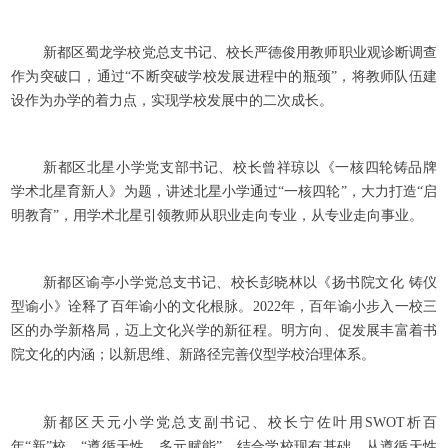
新都区蜀龙学校党总支书记、校长严德俊用教师职业观诊断调查
作为突破口，通过“不断突破学校发展进程中的瓶颈”，将教师队伍建
设作为办学的着力点，实现学校发展中的二次成长。
新都区北星小学党支部书记、校长曾祥琼以《一核四轮铸品牌
学术北星育新人》为题，讲述北星小学通过“一核四轮”，大力打造“启
明教育”，用学术北星引领教师从职业走向专业，从专业走向事业。
新都区谕亭小学党总支书记、校长彭晓林以《扬书院文化 铸仪
型谕小》诠释了百年谕小的文化根脉。2022年，百年谕小步入一校三
区的办学新格局，迈上文化兴学的新征程。明方向、促发展丰富着书
院文化的内涵；以新思维、新路径完善仪型学校治理体系。
新都区天元小学党总支副书记、校长宁佐叶用SWOT析百
年“新”校，“遵循天性，多元赋能”，结合学校现有基础，从遵循天性