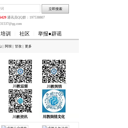
6429
通讯员QQ群：197538807
1537@qq.com
培训
社区
举报●辟谣
山
|
阿坝
|
甘孜
|
更多