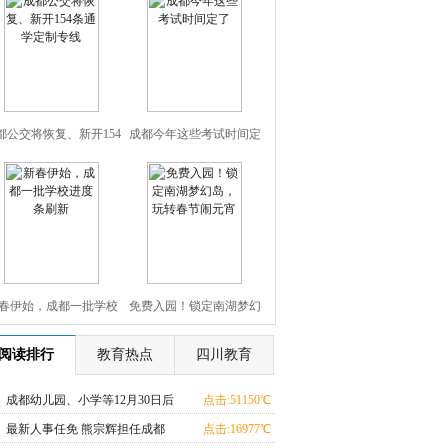
都公交将恢复、新开154
成都今年这些考试时间定
条通学定制专线
了
春伊始，成都一批学校
免费入园！锁定南湖梦幻
进度条刷新
岛，玩转春节闹元宵
阅读排行
教育热点
四川教育
成都幼儿园、小学等12月30日后
点击:51150℃
放假
最新人事任免 熊宗辉担任成都
点击:16977℃