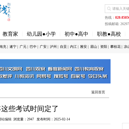
热线：
028-8505
投稿邮箱: 262973
教育家
幼儿园●小学
初中●高中
职教●高校
南充
|
遂宁
|
广元
|
巴中
|
广安
|
泸州
|
自贡
|
内江
|
雅安
|
眉山
|
资阳
|
攀枝花
|
凉
返回首页
年这些考试时间定了
网站编辑
浏览量：
2947
发布时间：2025-02-14