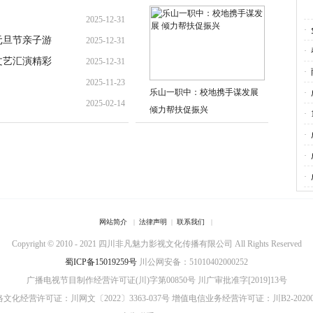
2025-12-31
·
元旦节亲子游
2025-12-31
·
文艺汇演精彩
2025-12-31
·
2025-11-23
乐山一职中：校地携手谋发展
·
2025-02-14
倾力帮扶促振兴
·
·
·
·
网站简介
|
法律声明
|
联系我们
|
Copyright © 2010 - 2021 四川非凡魅力影视文化传播有限公司 All Rights Reserved
蜀ICP备15019259号
川公网安备：51010402000252
广播电视节目制作经营许可证(川)字第00850号
川广审批准字[2019]13号
文化经营许可证：川网文〔2022〕3363-037号
增值电信业务经营许可证：川B2-20200