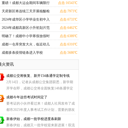
市教育局局长
重磅！成都大运会期间车辆限行
点击:16543℃
范围扩大至包含绕城高速、新增
天府新区将连续三天开展核酸检
点击:7973℃
周末限行
测
2024年成华区小学毕业生初中入
点击:6733℃
学划片范围
2024年成都高新区小升初划片范
点击:6462℃
围公布
明确了！成都中小学寒假放假时
点击:6389℃
间！
成都一仓库突发大火，临近幼儿
点击:6310℃
园
成都多条疫情链条进入学校
点击:5680℃
最火资讯
成都公交将恢复、新开154条通学定制专线
2月14日，记者从成都公交集团获悉，新学期
开学在即，成都公交将全面恢复148条通学定
制专线、21条 ...
成都今年这些考试时间定了
要考证的小伙伴看过来！成都人社局发布了成
都市2025年度人事考试工作计划，需要的朋友
快转发收藏 ...
新春伊始，成都一批学校进度条刷新
新春伊始，成都又一批学校迎来新进展！双流