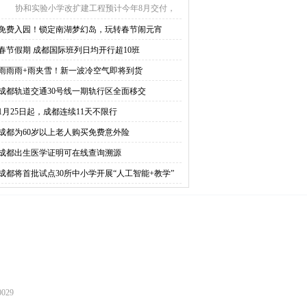
协和实验小学改扩建工程预计今年8月交付，
崇州市仁里小 ...
免费入园！锁定南湖梦幻岛，玩转春节闹元宵
春节假期 成都国际班列日均开行超10班
雨雨雨+雨夹雪！新一波冷空气即将到货
成都轨道交通30号线一期轨行区全面移交
1月25日起，成都连续11天不限行
成都为60岁以上老人购买免费意外险
成都出生医学证明可在线查询溯源
成都将首批试点30所中小学开展“人工智能+教学”
029