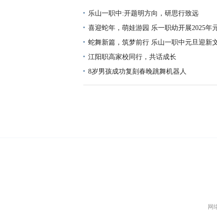
乐山一职中:开题明方向，研思行致远
喜迎蛇年，萌娃游园 乐一职幼开展2025年
园活动
蛇舞新篇，筑梦前行 乐山一职中元旦迎新
上演
江阳职高家校同行，共话成长
8岁男孩成功复刻春晚跳舞机器人
网络