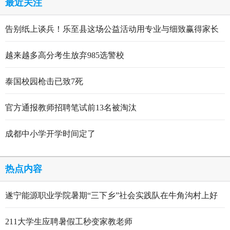
最近关注
告别纸上谈兵！乐至县这场公益活动用专业与细致赢得家长
点赞
越来越多高分考生放弃985选警校
泰国校园枪击已致7死
官方通报教师招聘笔试前13名被淘汰
成都中小学开学时间定了
热点内容
遂宁能源职业学院暑期“三下乡”社会实践队在牛角沟村上好
行走的思政大课
211大学生应聘暑假工秒变家教老师