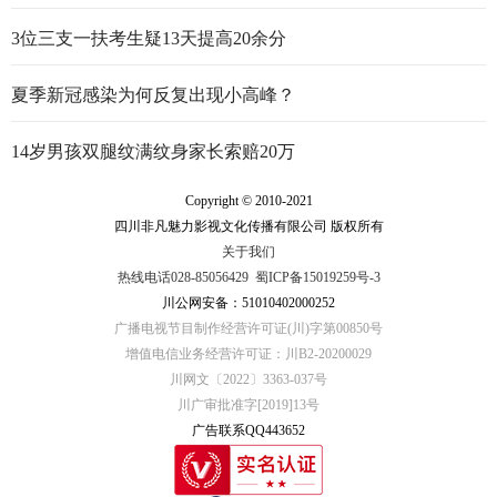
3位三支一扶考生疑13天提高20余分
夏季新冠感染为何反复出现小高峰？
14岁男孩双腿纹满纹身家长索赔20万
Copyright © 2010-2021
四川非凡魅力影视文化传播有限公司 版权所有
关于我们
热线电话028-85056429
蜀ICP备15019259号-3
川公网安备：51010402000252
广播电视节目制作经营许可证(川)字第00850号
增值电信业务经营许可证：川B2-20200029
川网文〔2022〕3363-037号
川广审批准字[2019]13号
广告联系QQ443652