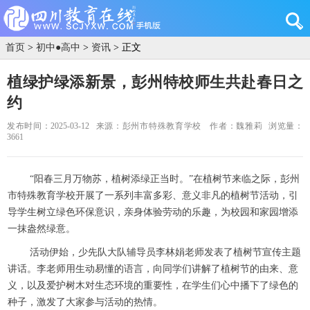
首页
>
初中●高中
>
资讯
> 正文
植绿护绿添新景，彭州特校师生共赴春日之
约
发布时间：2025-03-12
来源：彭州市特殊教育学校
作者：魏雅莉
浏览量：
3661
“阳春三月万物苏，植树添绿正当时。”在植树节来临之际，彭州
市特殊教育学校开展了一系列丰富多彩、意义非凡的植树节活动，引
导学生树立绿色环保意识，亲身体验劳动的乐趣，为校园和家园增添
一抹盎然绿意。
活动伊始，少先队大队辅导员李林娟老师发表了植树节宣传主题
讲话。李老师用生动易懂的语言，向同学们讲解了植树节的由来、意
义，以及爱护树木对生态环境的重要性，在学生们心中播下了绿色的
种子，激发了大家参与活动的热情。