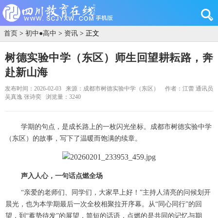
首页
>
初中●高中
>
资讯
> 正文
树德实验中学（东区）师生回望耕耘路，奔
赴新山海
发布时间：2026-02-03
来源：成都市树德实验中学（东区）
作者：江蕾 通讯员
吴真逸 张诗奕
浏览量：3240
学期的句点，是成长路上的一枚闪光坐标。成都市树德实验中学
（东区）的故事，写下了温暖而饱满的续章。
声入人心，一句话点燃全场
“亲爱的老师们、同学们，大家早上好！”主持人清亮的问候划开
晨光，也为本学期最后一次全校相聚拉开序幕。从“同心同行”的回
望，到“蓄势待发”的展望，简短的话语，点燃的是共同的记忆与期