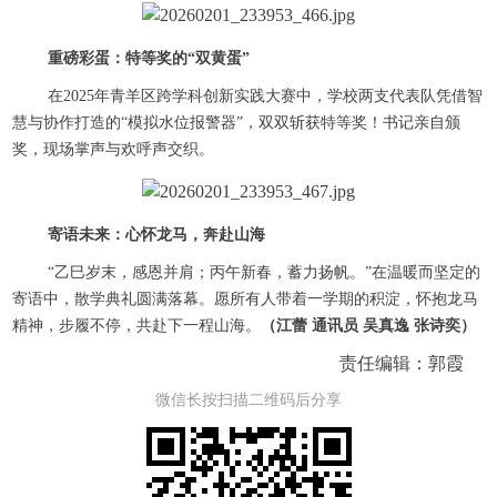
重磅彩蛋：特等奖的“双黄蛋”
在2025年青羊区跨学科创新实践大赛中，学校两支代表队凭借智
慧与协作打造的“模拟水位报警器”，双双斩获特等奖！书记亲自颁
奖，现场掌声与欢呼声交织。
寄语未来：心怀龙马，奔赴山海
“乙巳岁末，感恩并肩；丙午新春，蓄力扬帆。”在温暖而坚定的
寄语中，散学典礼圆满落幕。愿所有人带着一学期的积淀，怀抱龙马
精神，步履不停，共赴下一程山海。
（江蕾 通讯员 吴真逸 张诗奕）
责任编辑：郭霞
微信长按扫描二维码后分享