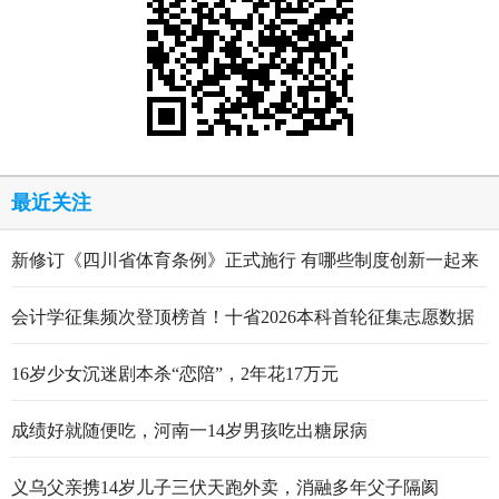
最近关注
新修订《四川省体育条例》正式施行 有哪些制度创新一起来
看
会计学征集频次登顶榜首！十省2026本科首轮征集志愿数据
出炉
16岁少女沉迷剧本杀“恋陪”，2年花17万元
成绩好就随便吃，河南一14岁男孩吃出糖尿病
义乌父亲携14岁儿子三伏天跑外卖，消融多年父子隔阂