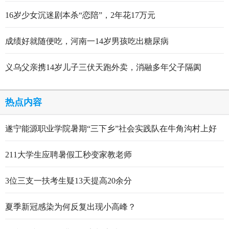
出炉
16岁少女沉迷剧本杀“恋陪”，2年花17万元
成绩好就随便吃，河南一14岁男孩吃出糖尿病
义乌父亲携14岁儿子三伏天跑外卖，消融多年父子隔阂
热点内容
遂宁能源职业学院暑期“三下乡”社会实践队在牛角沟村上好
行走的思政大课
211大学生应聘暑假工秒变家教老师
3位三支一扶考生疑13天提高20余分
夏季新冠感染为何反复出现小高峰？