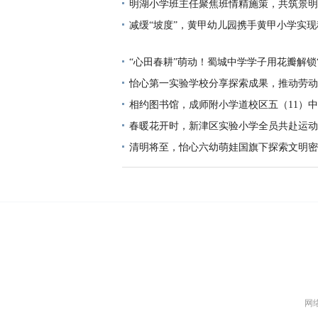
明湖小学班主任聚焦班情精施策，共筑景明
减缓“坡度”，黄甲幼儿园携手黄甲小学实
接
“心田春耕”萌动！蜀城中学学子用花瓣解锁
盘”
怡心第一实验学校分享探索成果，推动劳动
发展
相约图书馆，成师附小学道校区五（11）
春暖花开时，新津区实验小学全员共赴运动
清明将至，怡心六幼萌娃国旗下探索文明密
网络