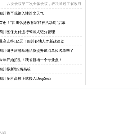
八次会议第二次全体会议，表决通过了省政府
省长施小琳向 ...
四川将再现输入性沙尘天气
首创！“四川弘扬教育家精神活动周”启幕
四川医保支付进行驾照式记分管理
最高支持1亿元！四川各地人才新政速览
四川研学旅游基地品质提升试点单位名单来了
今年开始招生！我省新增一个专业点！
四川拟新增2所高校
四川多所高校正式接入DeepSeek
029