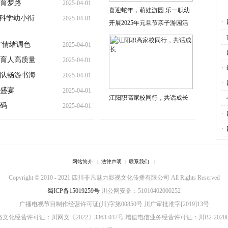
育梦路
2025-04-01
喜迎蛇年，萌娃游园 乐一职幼
现科学幼小衔
2025-04-01
·
开展2025年元旦节亲子游园活
动
·
“情绪调色
2025-04-01
·
育人高质量
2025-04-01
·
中队畅游书海
2025-04-01
·
盛宴
2025-04-01
江阳职高家校同行，共话成长
·
码
2025-04-01
·
·
网站简介
|
法律声明
|
联系我们
|
Copyright © 2010 - 2021 四川非凡魅力影视文化传播有限公司 All Rights Reserved
蜀ICP备15019259号
川公网安备：51010402000252
广播电视节目制作经营许可证(川)字第00850号
川广审批准字[2019]13号
文化经营许可证：川网文〔2022〕3363-037号
增值电信业务经营许可证：川B2-20200