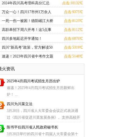
题目汇总！
2024年四川高考理科高分汇总
点击:10132℃
万众一心！四川17市州1万余人
点击:9375℃
驰援成都
一死一伤一被困！德阳岷江大桥
点击:8123℃
坍塌
高职单招下周六开考！这5点事
点击:8112℃
项要注意
四川多地延迟开学通知！
点击:6876℃
四川“新高考”政策，官方解读50
点击:5319℃
问来了
速递！2023年四川省中考作文题
点击:5148℃
目来了
最火资讯
2025年4月四川考试招生月历出炉
速递！2025年4月四川考试招生月历新鲜出
炉！ ...
四川为川菜立法
3月28日，四川省人大常委会会议正式表决通
过《四川省促进川菜发展条例》。支持高校开
设川菜专业、 ...
陈书平任四川省人民政府秘书长
3月28日举行的四川省十四届人大常委会第十