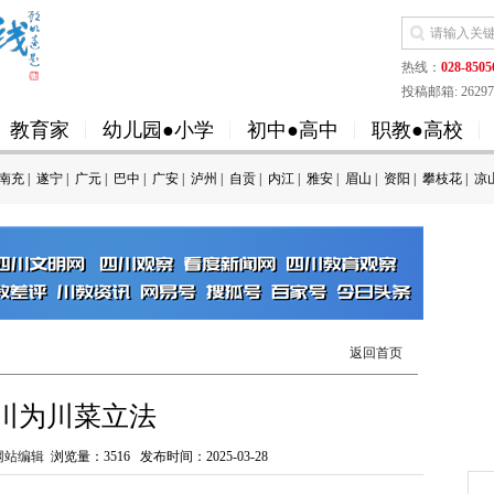
热线：
028-8505
投稿邮箱: 262973
教育家
幼儿园●小学
初中●高中
职教●高校
南充
|
遂宁
|
广元
|
巴中
|
广安
|
泸州
|
自贡
|
内江
|
雅安
|
眉山
|
资阳
|
攀枝花
|
凉
返回首页
川为川菜立法
网站编辑
浏览量：
3516
发布时间：2025-03-28