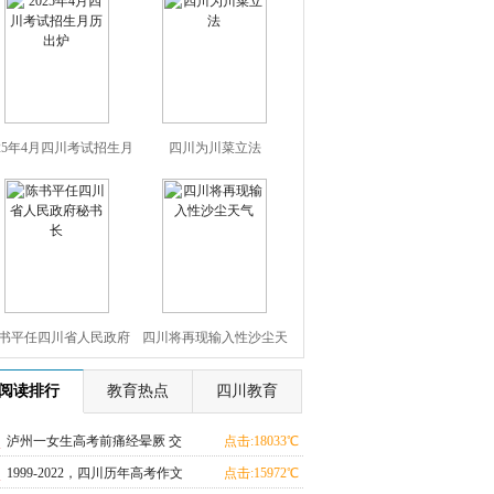
025年4月四川考试招生月
四川为川菜立法
历出炉
书平任四川省人民政府
四川将再现输入性沙尘天
秘书长
气
阅读排行
教育热点
四川教育
泸州一女生高考前痛经晕厥 交
点击:18033℃
警火速送医
1999-2022，四川历年高考作文
点击:15972℃