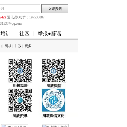
6429
通讯员QQ群：197538807
1537@qq.com
培训
社区
举报●辟谣
山
|
阿坝
|
甘孜
|
更多