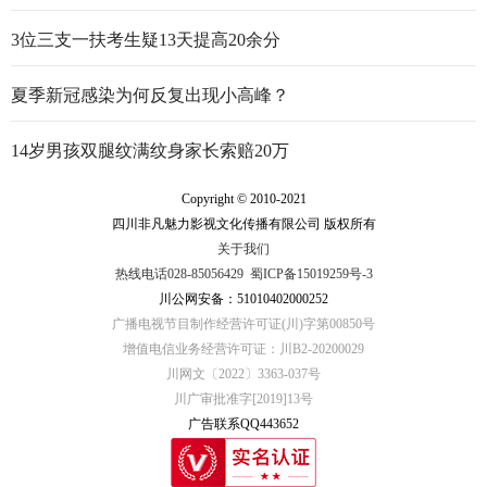
3位三支一扶考生疑13天提高20余分
夏季新冠感染为何反复出现小高峰？
14岁男孩双腿纹满纹身家长索赔20万
Copyright © 2010-2021
四川非凡魅力影视文化传播有限公司 版权所有
关于我们
热线电话028-85056429
蜀ICP备15019259号-3
川公网安备：51010402000252
广播电视节目制作经营许可证(川)字第00850号
增值电信业务经营许可证：川B2-20200029
川网文〔2022〕3363-037号
川广审批准字[2019]13号
广告联系QQ443652