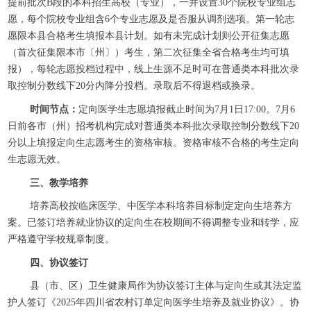
提前批次B段的本科招生高校（专业），一并设置30个院校专业组志
愿，每个院校专业组含6个专业志愿及是否服从调剂选项。第一轮志
愿限本县合格考生填报本县计划。如有未完成计划则公开征集志愿
（首次征集限本市〔州〕）考生，第二次征集全省合格考生均可填
报），每轮志愿投档过程中，线上生源不足时可在普通类本科批次录
取控制分数线下20分内降分投档。录取后不得退档或换录。
时间节点：
定向医学生志愿填报截止时间为7月1日17:00。7月6
日前各市（州）招考机构完成对普通类本科批次录取控制分数线下20
分以上填报定向生志愿考生的资格审核。资格审核不合格的考生定向
生志愿无效。
三、教学培养
培养高校按临床医学、中医学本科培养目标制定定向生培养方
案。已签订培养就业协议的定向生在校期间不得调整专业和转学，应
严格遵守学校规章制度。
四、协议签订
县（市、区）卫生健康局作为协议签订主体与定向生或其法定监
护人签订《2025年四川省农村订单定向医学生培养及就业协议》。协