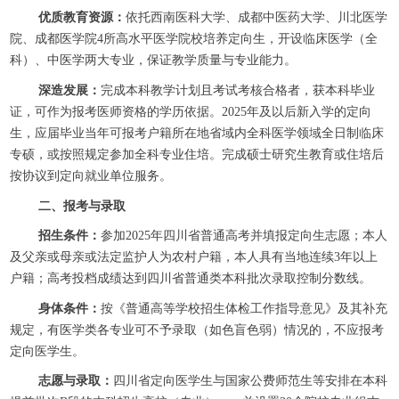
优质教育资源：
依托西南医科大学、成都中医药大学、川北医学
院、成都医学院4所高水平医学院校培养定向生，开设临床医学（全
科）、中医学两大专业，保证教学质量与专业能力。
深造发展：
完成本科教学计划且考试考核合格者，获本科毕业
证，可作为报考医师资格的学历依据。2025年及以后新入学的定向
生，应届毕业当年可报考户籍所在地省域内全科医学领域全日制临床
专硕，或按照规定参加全科专业住培。完成硕士研究生教育或住培后
按协议到定向就业单位服务。
二、报考与录取
招生条件：
参加2025年四川省普通高考并填报定向生志愿；
本人
及父亲或母亲或法定监护人为农村户籍，本人具有当地连续3年以上
户籍；
高考投档成绩达到四川省普通类本科批次录取控制分数线。
身体条件：
按《普通高等学校招生体检工作指导意见》及其补充
规定，有医学类各专业可不予录取（如色盲色弱）情况的，不应报考
定向医学生。
志愿与录取：
四川省定向医学生与国家公费师范生等安排在本科