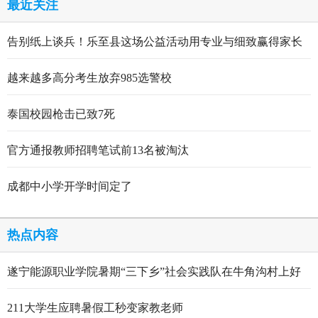
最近关注
告别纸上谈兵！乐至县这场公益活动用专业与细致赢得家长
点赞
越来越多高分考生放弃985选警校
泰国校园枪击已致7死
官方通报教师招聘笔试前13名被淘汰
成都中小学开学时间定了
热点内容
遂宁能源职业学院暑期“三下乡”社会实践队在牛角沟村上好
行走的思政大课
211大学生应聘暑假工秒变家教老师