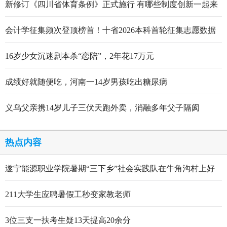
新修订《四川省体育条例》正式施行 有哪些制度创新一起来
看
会计学征集频次登顶榜首！十省2026本科首轮征集志愿数据
出炉
16岁少女沉迷剧本杀“恋陪”，2年花17万元
成绩好就随便吃，河南一14岁男孩吃出糖尿病
义乌父亲携14岁儿子三伏天跑外卖，消融多年父子隔阂
热点内容
遂宁能源职业学院暑期“三下乡”社会实践队在牛角沟村上好
行走的思政大课
211大学生应聘暑假工秒变家教老师
3位三支一扶考生疑13天提高20余分