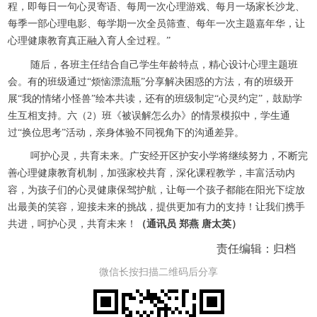
程，即每日一句心灵寄语、每周一次心理游戏、每月一场家长沙龙、
每季一部心理电影、每学期一次全员筛查、每年一次主题嘉年华，让
心理健康教育真正融入育人全过程。”
随后，各班主任结合自己学生年龄特点，精心设计心理主题班
会。有的班级通过“烦恼漂流瓶”分享解决困惑的方法，有的班级开
展“我的情绪小怪兽”绘本共读，还有的班级制定“心灵约定”，鼓励学
生互相支持。六（2）班《被误解怎么办》的情景模拟中，学生通
过“换位思考”活动，亲身体验不同视角下的沟通差异。
呵护心灵，共育未来。广安经开区护安小学将继续努力，不断完
善心理健康教育机制，加强家校共育，深化课程教学，丰富活动内
容，为孩子们的心灵健康保驾护航，让每一个孩子都能在阳光下绽放
出最美的笑容，迎接未来的挑战，提供更加有力的支持！让我们携手
共进，呵护心灵，共育未来！
（通讯员 郑燕 唐太英）
责任编辑：归档
微信长按扫描二维码后分享