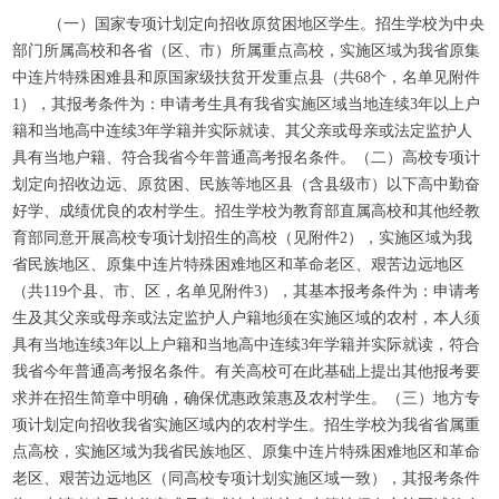
（一）国家专项计划定向招收原贫困地区学生。招生学校为中央
部门所属高校和各省（区、市）所属重点高校，实施区域为我省原集
中连片特殊困难县和原国家级扶贫开发重点县（共68个，名单见附件
1），其报考条件为：申请考生具有我省实施区域当地连续3年以上户
籍和当地高中连续3年学籍并实际就读、其父亲或母亲或法定监护人
具有当地户籍、符合我省今年普通高考报名条件。（二）高校专项计
划定向招收边远、原贫困、民族等地区县（含县级市）以下高中勤奋
好学、成绩优良的农村学生。招生学校为教育部直属高校和其他经教
育部同意开展高校专项计划招生的高校（见附件2），实施区域为我
省民族地区、原集中连片特殊困难地区和革命老区、艰苦边远地区
（共119个县、市、区，名单见附件3），其基本报考条件为：申请考
生及其父亲或母亲或法定监护人户籍地须在实施区域的农村，本人须
具有当地连续3年以上户籍和当地高中连续3年学籍并实际就读，符合
我省今年普通高考报名条件。有关高校可在此基础上提出其他报考要
求并在招生简章中明确，确保优惠政策惠及农村学生。（三）地方专
项计划定向招收我省实施区域内的农村学生。招生学校为我省省属重
点高校，实施区域为我省民族地区、原集中连片特殊困难地区和革命
老区、艰苦边远地区（同高校专项计划实施区域一致），其报考条件