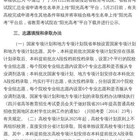
审核状态为“不通过”）于5月12日前逐级报达省教育考试院。省教育考
试院汇总全省申请考生名单并上传“阳光高考”平台，5月25日前，有关
高校完成申请考生其他条件审核并将审核合格考生名单上传“阳光高
考”平台后，省教育考试院在“阳光高考”平台下载并进行公示。
三、志愿填报和录取办法
（一）国家专项计划和地方专项计划我省单独设置国家专项计划
和地方专项计划志愿。其中，本科提前批次国家专项计划安排在强基
计划录取后、本科提前批次A段投档前投档录取，设置2个平行的院校
专业组志愿，每个院校专业组志愿内设置6个专业志愿和是否服从专
业调剂选项；本科批次国家专项计划、地方专项计划安排在本科批次
A段投档录取，均实行平行志愿，依次投档录取，分别设置20个院校
专业组志愿，每个院校专业组志愿内设置6个专业志愿和是否服从专
业调剂选项。国家专项计划和地方专项计划的录取投档办法继续执行
《四川省高等教育招生考试委员会关于做好我省2014年提高普通高校
招收贫困地区农村学生比例工作的通知》（川招考委〔2014〕23号）
有关规定。（二）高校专项计划从2025年起，高校专项计划原则上不
再组织校测，直接安排分省计划录取。我省单独设置高校专项计划志
愿。其中，本科提前批次高校专项计划安排在本科提前批次A段录取