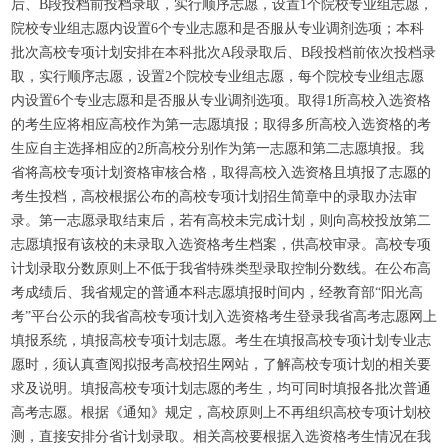
后、B段投档前投档录取，实行顺序志愿，设置1个院校专业组志愿，
院校专业组志愿内设置6个专业志愿和是否服从专业调剂选项；本科
批次高校专项计划安排在本科批次A段录取后、B段投档前依次投档录
取，实行顺序志愿，设置2个院校专业组志愿，每个院校专业组志愿
内设置6个专业志愿和是否服从专业调剂选项。取得1所高校入选资格
的考生应将相应高校作为第一志愿填报；取得多所高校入选资格的考
生应自主选择相应的2所高校分别作为第一志愿和第二志愿填报。我
省将高校专项计划资格审核合格，取得高校入选资格且填报了志愿的
考生投档，高校根据公布的高校专项计划招生简章中的录取办法审
录。第一志愿录取结束后，若有高校未完成计划，则向高校投放第二
志愿填报有该校的未录取入选资格考生档案，供高校审录。高校专项
计划录取分数原则上不低于我省特殊类型录取控制分数线。在公布高
考成绩后、我省规定的普通本科志愿填报时间内，经教育部“阳光高
考”平台公示的我省高校专项计划入选资格考生登录我省高考志愿网上
填报系统，填报高校专项计划志愿。考生在填报高校专项计划专业志
愿时，须认真查阅拟报考高校招生网站，了解高校专项计划的相关要
求及说明。填报高校专项计划志愿的考生，均可同时填报各批次普通
高考志愿。根据《通知》规定，高校原则上不再组织高校专项计划校
测，直接安排分省计划录取。相关高校要根据入选资格考生情况在我