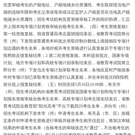
负责审核考生的户籍地址、户籍地城乡分类属性、考生取得现当地户
籍的连续年限和考生父亲或母亲或法定监护人户籍是否在当地及户籍
地城乡分类属性；招生考试机构负责资格审核工作的组织协调，汇总
并上报本地专项计划资格审核合格考生名单。（四）考生资格复核1.
第一轮资格复核。我省普通高考志愿填报结束后，省教育考试院将分
市（州）下发我省普通类本科批次录取控制分数线上填报相应专项计
划志愿的考生名单，各地对相关考生资格进行认真复核后于专项计划
投档前反馈复核结果；2.第二轮资格复核。本科提前批次、国家专项
计划、地方专项计划和高校专项计划录取结束后，省教育考试院将立
即分市（州）下发当次专项计划录取考生名单，各地应及时严格按条
件对专项计划已录取考生资格进行认真复核，并在本科批次B段投档
前分批上报复核结果。（五）时间安排5月16日16:00前，有关市
（州）招生考试机构向省教育考试院报送国家专项计划和地方专项计
划报名资格审核合格考生名单。高校专项计划考生报名结束后，省教
育考试院在教育部“阳光高考”平台下载四川考生名单，并向市（州）
招生考试机构下发本市（州）申请考生名单。有关县（市、区）按规
定条件对申请考生资格进行审核并核准考生相关信息后，将加注审核
结果的申请考生名单（合格考生的审核状态为“通过”，不合格考生的