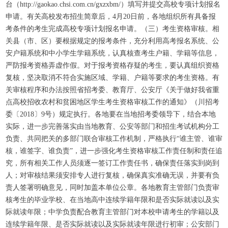
台（http://gaokao.chsi.com.cn/gxzxbm/）填写并提交高校专项计划报名
申请。有关高校发布招生简章后，4月20日前，各地组织所有具备报
考条件的考生完成高校专项计划报名申请。（三）考生资格审核。相
关县（市、区）要根据规定的报考条件，充分利用高考报名系统、公
安户籍系统和中小学生学籍系统，认真核查考生户籍、学籍等信息，
严防报考资格弄虚作假。对于报考资格存疑的考生，要认真组织资格
复核，坚决取消不符合实施区域、学籍、户籍等要求的考生资格。有
关审核程序和办法按照省招考委、教育厅、公安厅《关于做好我省重
点高校招收农村和贫困地区学生考生资格审核工作的通知》（川招考
委〔2018〕9号）规定执行。各地要在当地招考委领导下，结合本地
实际，进一步完善落实由当地教育、公安等部门和招生考试机构分工
负责、共同把关的多部门联合审核工作机制，严格执行“谁主管、谁审
核，谁签字、谁负责”，进一步强化考生资格审核工作责任制和责任追
究，所有相关工作人员须逐一签订工作责任书，确保责任落实到岗到
人；对审核结果须安排专人进行复核，确保真实准确无误，并要有负
责人签署明确意见，同时加盖本单位公章。各地教育主管部门负责审
核考生的毕业学校、在当地高中连续学籍年限和是否实际就读以及实
际就读年限；中学负责配合教育主管部门对本校申请考生的学籍以及
连续学籍年限、是否实际就读以及实际就读年限进行初审；公安部门