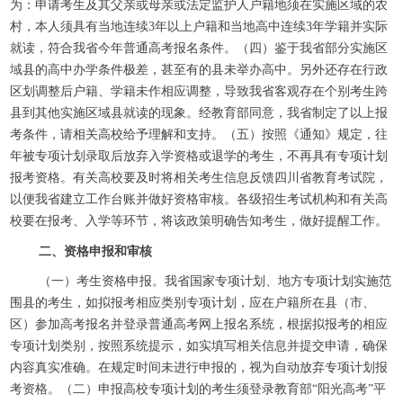
为：申请考生及其父亲或母亲或法定监护人户籍地须在实施区域的农
村，本人须具有当地连续3年以上户籍和当地高中连续3年学籍并实际
就读，符合我省今年普通高考报名条件。（四）鉴于我省部分实施区
域县的高中办学条件极差，甚至有的县未举办高中。另外还存在行政
区划调整后户籍、学籍未作相应调整，导致我省客观存在个别考生跨
县到其他实施区域县就读的现象。经教育部同意，我省制定了以上报
考条件，请相关高校给予理解和支持。（五）按照《通知》规定，往
年被专项计划录取后放弃入学资格或退学的考生，不再具有专项计划
报考资格。有关高校要及时将相关考生信息反馈四川省教育考试院，
以便我省建立工作台账并做好资格审核。各级招生考试机构和有关高
校要在报考、入学等环节，将该政策明确告知考生，做好提醒工作。
二、资格申报和审核
（一）考生资格申报。我省国家专项计划、地方专项计划实施范
围县的考生，如拟报考相应类别专项计划，应在户籍所在县（市、
区）参加高考报名并登录普通高考网上报名系统，根据拟报考的相应
专项计划类别，按照系统提示，如实填写相关信息并提交申请，确保
内容真实准确。在规定时间未进行申报的，视为自动放弃专项计划报
考资格。（二）申报高校专项计划的考生须登录教育部“阳光高考”平