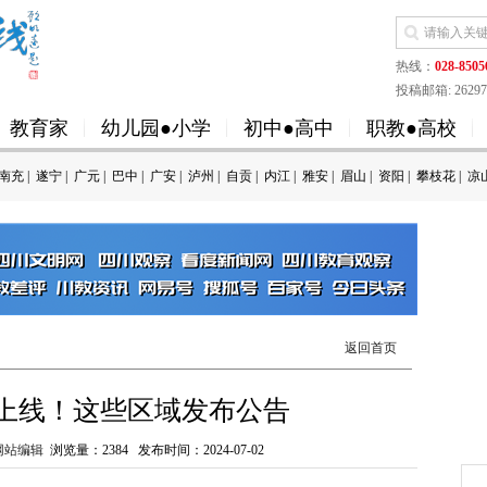
热线：
028-8505
投稿邮箱: 262973
教育家
幼儿园●小学
初中●高中
职教●高校
南充
|
遂宁
|
广元
|
巴中
|
广安
|
泸州
|
自贡
|
内江
|
雅安
|
眉山
|
资阳
|
攀枝花
|
凉
返回首页
上线！这些区域发布公告
网站编辑
浏览量：
2384
发布时间：2024-07-02