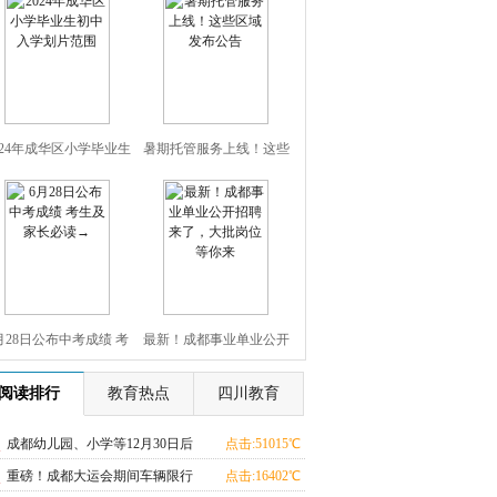
024年成华区小学毕业生
暑期托管服务上线！这些
初中入学划片范围
区域发布公告
月28日公布中考成绩 考
最新！成都事业单业公开
生及家长必读→
招聘来了，大批岗位等你
阅读排行
教育热点
四川教育
来
成都幼儿园、小学等12月30日后
点击:51015℃
放假
重磅！成都大运会期间车辆限行
点击:16402℃