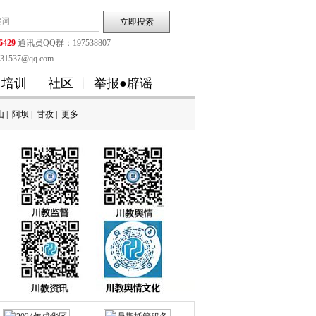
6429
通讯员QQ群：197538807
1537@qq.com
培训
社区
举报●辟谣
山
|
阿坝
|
甘孜
|
更多