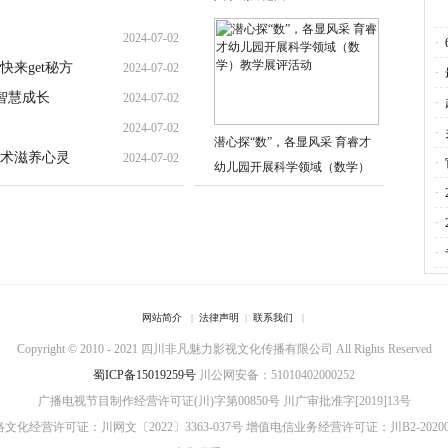
2024-07-02
·
来get秘方
2024-07-02
·
智慧成长
2024-07-02
来
·
2024-07-02
会
·
潜心探“数”，各显风采 育睿才
术滋养心灵
2024-07-02
·
幼儿园开展科学领域（数学）
教学展评活动
·
·
·
网站简介
|
法律声明
|
联系我们
|
Copyright © 2010 - 2021 四川非凡魅力影视文化传播有限公司 All Rights Reserved
蜀ICP备15019259号
川公网安备：51010402000252
广播电视节目制作经营许可证(川)字第00850号
川广审批准字[2019]13号
文化经营许可证：川网文〔2022〕3363-037号
增值电信业务经营许可证：川B2-20200