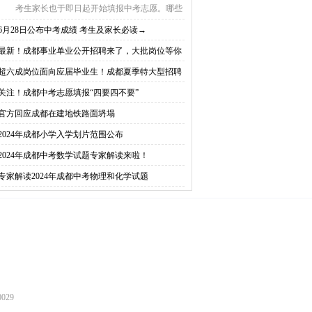
考生家长也于即日起开始填报中考志愿。哪些
基本要求需 ...
6月28日公布中考成绩 考生及家长必读→
最新！成都事业单业公开招聘来了，大批岗位等你
超六成岗位面向应届毕业生！成都夏季特大型招聘
举行
关注！成都中考志愿填报“四要四不要”
官方回应成都在建地铁路面坍塌
2024年成都小学入学划片范围公布
2024年成都中考数学试题专家解读来啦！
专家解读2024年成都中考物理和化学试题
029