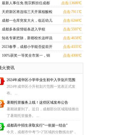
范围扩大至包含绕城高速、新增
最新人事任免 熊宗辉担任成都
点击:13689℃
周末限行
市教育局局长
天府新区将连续三天开展核酸检
点击:7911℃
测
成都一仓库突发大火，临近幼儿
点击:6244℃
园
成都多条疫情链条进入学校
点击:5597℃
知名专家把脉，新都校长这样说
点击:4658℃
2023春季，成都小学能否提前开
点击:4335℃
学？回应来了
100%获奖一等奖全市第一，锦
点击:4300℃
江教育给足孩子“安全感”
最火资讯
2024年成华区小学毕业生初中入学划片范围
2024年成华区小升初划片范围一览表正式发
布。 ...
暑期托管服务上线！这些区域发布公告
暑期就要到了。近日，成都部分区域陆续推出
了暑期托管服务。 ...
成都高中招生录取实行“一依据一结合”
今天，成都市中考“5+2”区域的分数线出炉，