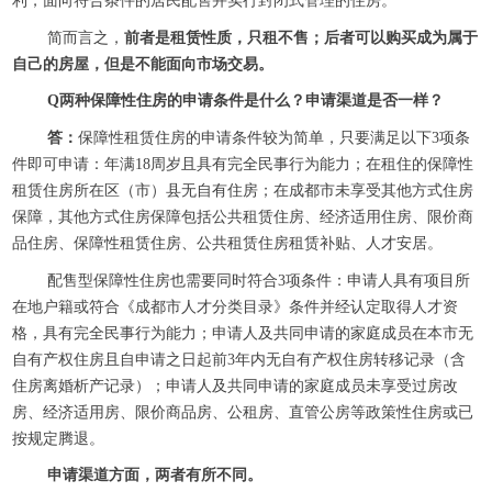
利，面向符合条件的居民配售并实行封闭式管理的住房。
简而言之，
前者是租赁性质，只租不售；后者可以购买成为属于
自己的房屋，但是不能面向市场交易。
Q两种保障性住房的申请条件是什么？申请渠道是否一样？
答：
保障性租赁住房的申请条件较为简单，只要满足以下3项条
件即可申请：年满18周岁且具有完全民事行为能力；在租住的保障性
租赁住房所在区（市）县无自有住房；在成都市未享受其他方式住房
保障，其他方式住房保障包括公共租赁住房、经济适用住房、限价商
品住房、保障性租赁住房、公共租赁住房租赁补贴、人才安居。
配售型保障性住房也需要同时符合3项条件：申请人具有项目所
在地户籍或符合《成都市人才分类目录》条件并经认定取得人才资
格，具有完全民事行为能力；申请人及共同申请的家庭成员在本市无
自有产权住房且自申请之日起前3年内无自有产权住房转移记录（含
住房离婚析产记录）；申请人及共同申请的家庭成员未享受过房改
房、经济适用房、限价商品房、公租房、直管公房等政策性住房或已
按规定腾退。
申请渠道方面，两者有所不同。