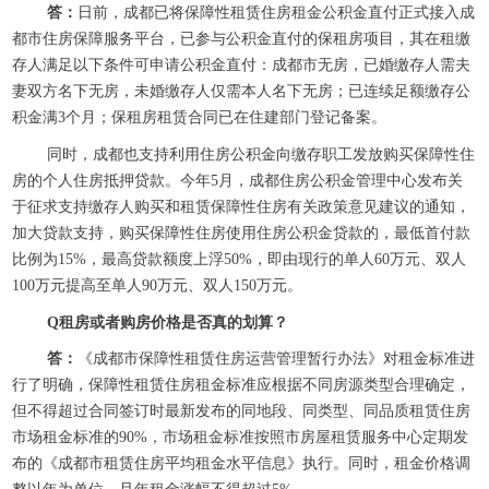
答：
日前，成都已将保障性租赁住房租金公积金直付正式接入成
都市住房保障服务平台，已参与公积金直付的保租房项目，其在租缴
存人满足以下条件可申请公积金直付：成都市无房，已婚缴存人需夫
妻双方名下无房，未婚缴存人仅需本人名下无房；已连续足额缴存公
积金满3个月；保租房租赁合同已在住建部门登记备案。
同时，成都也支持利用住房公积金向缴存职工发放购买保障性住
房的个人住房抵押贷款。今年5月，成都住房公积金管理中心发布关
于征求支持缴存人购买和租赁保障性住房有关政策意见建议的通知，
加大贷款支持，购买保障性住房使用住房公积金贷款的，最低首付款
比例为15%，最高贷款额度上浮50%，即由现行的单人60万元、双人
100万元提高至单人90万元、双人150万元。
Q租房或者购房价格是否真的划算？
答：
《成都市保障性租赁住房运营管理暂行办法》对租金标准进
行了明确，保障性租赁住房租金标准应根据不同房源类型合理确定，
但不得超过合同签订时最新发布的同地段、同类型、同品质租赁住房
市场租金标准的90%，市场租金标准按照市房屋租赁服务中心定期发
布的《成都市租赁住房平均租金水平信息》执行。同时，租金价格调