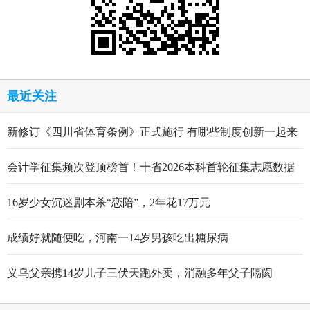
最近关注
新修订《四川省体育条例》正式施行 有哪些制度创新一起来
看
会计学征集频次登顶榜首！十省2026本科首轮征集志愿数据
出炉
16岁少女沉迷剧本杀“恋陪”，2年花17万元
成绩好就随便吃，河南一14岁男孩吃出糖尿病
义乌父亲携14岁儿子三伏天跑外卖，消融多年父子隔阂