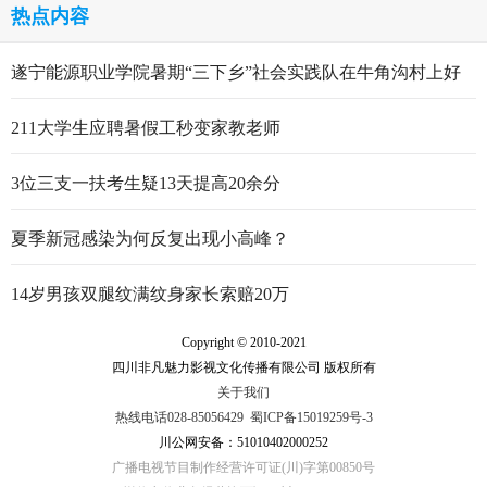
热点内容
遂宁能源职业学院暑期“三下乡”社会实践队在牛角沟村上好
行走的思政大课
211大学生应聘暑假工秒变家教老师
3位三支一扶考生疑13天提高20余分
夏季新冠感染为何反复出现小高峰？
14岁男孩双腿纹满纹身家长索赔20万
Copyright © 2010-2021
四川非凡魅力影视文化传播有限公司 版权所有
关于我们
热线电话028-85056429
蜀ICP备15019259号-3
川公网安备：51010402000252
广播电视节目制作经营许可证(川)字第00850号