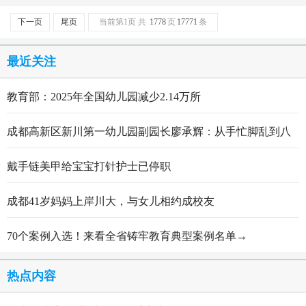
下一页
尾页
当前第1页 共
1778
页
17771
条
最近关注
教育部：2025年全国幼儿园减少2.14万所
成都高新区新川第一幼儿园副园长廖承辉：从手忙脚乱到八
轮打磨定稿的跋涉与顿悟
戴手链美甲给宝宝打针护士已停职
成都41岁妈妈上岸川大，与女儿相约成校友
70个案例入选！来看全省铸牢教育典型案例名单→
热点内容