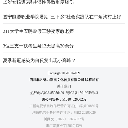
15岁女孩遭5男共谋性侵致重度烧伤
遂宁能源职业学院暑期“三下乡”社会实践队在牛角沟村上好
行走的思政大课
211大学生应聘暑假工秒变家教老师
3位三支一扶考生疑13天提高20余分
夏季新冠感染为何反复出现小高峰？
Copyright © 2010-2021
四川非凡魅力影视文化传播有限公司 版权所有
关于我们
热线电话028-85056429
蜀ICP备15019259号-3
川公网安备：51010402000252
广播电视节目制作经营许可证(川)字第00850号
增值电信业务经营许可证：川B2-20200029
川网文〔2022〕3363-037号
川广审批准字[2019]13号