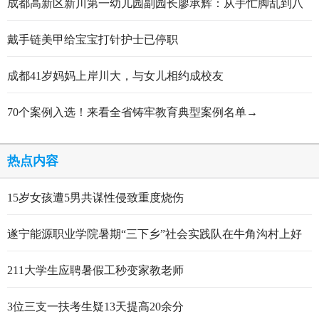
成都高新区新川第一幼儿园副园长廖承辉：从手忙脚乱到八
轮打磨定稿的跋涉与顿悟
戴手链美甲给宝宝打针护士已停职
成都41岁妈妈上岸川大，与女儿相约成校友
70个案例入选！来看全省铸牢教育典型案例名单→
热点内容
15岁女孩遭5男共谋性侵致重度烧伤
遂宁能源职业学院暑期“三下乡”社会实践队在牛角沟村上好
行走的思政大课
211大学生应聘暑假工秒变家教老师
3位三支一扶考生疑13天提高20余分