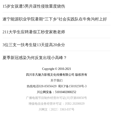
15岁女孩遭5男共谋性侵致重度烧伤
遂宁能源职业学院暑期“三下乡”社会实践队在牛角沟村上好
行走的思政大课
211大学生应聘暑假工秒变家教老师
3位三支一扶考生疑13天提高20余分
夏季新冠感染为何反复出现小高峰？
Copyright © 2010-2021
四川非凡魅力影视文化传播有限公司 版权所有
关于我们
热线电话028-85056429
蜀ICP备15019259号-3
川公网安备：51010402000252
广播电视节目制作经营许可证(川)字第00850号
增值电信业务经营许可证：川B2-20200029
川网文〔2022〕3363-037号