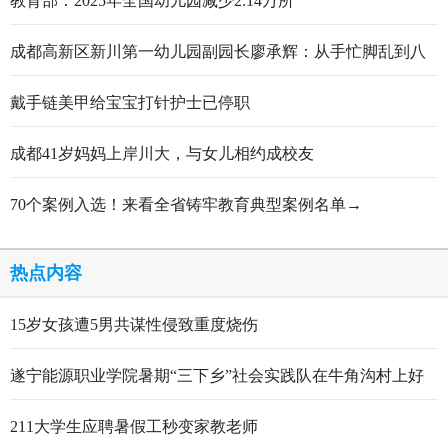
教育部：2025年全国幼儿园减少2.14万所
成都高新区新川第一幼儿园副园长廖承辉：从手忙脚乱到八
轮打磨定稿的跋涉与顿悟
戴手链美甲给宝宝打针护士已停职
成都41岁妈妈上岸川大，与女儿相约成校友
70个案例入选！来看全省铸牢教育典型案例名单→
热点内容
15岁女孩遭5男共谋性侵致重度烧伤
遂宁能源职业学院暑期“三下乡”社会实践队在牛角沟村上好
行走的思政大课
211大学生应聘暑假工秒变家教老师