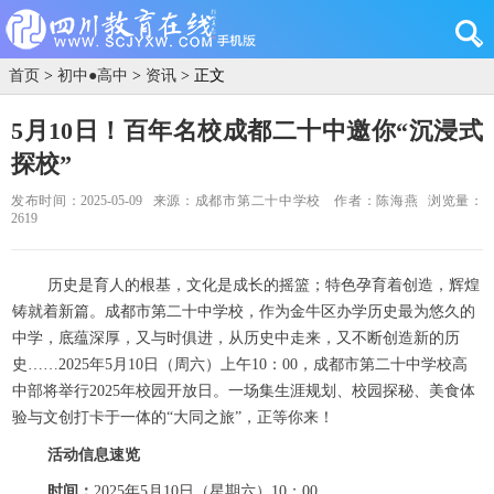
首页
>
初中●高中
>
资讯
> 正文
5月10日！百年名校成都二十中邀你“沉浸式
探校”
发布时间：2025-05-09
来源：成都市第二十中学校
作者：陈海燕
浏览量：
2619
历史是育人的根基，文化是成长的摇篮；特色孕育着创造，辉煌
铸就着新篇。成都市第二十中学校，作为金牛区办学历史最为悠久的
中学
，
底蕴深厚，又与时俱进
，
从历史中走来，又不断创造新的历
史
……
2025
年
5
月
10
日（周六）上午
10：00
，成都市第二十中学校高
中部
将
举行
2025年校园开放日
。
一场集生涯规划、校园探秘、美食体
验与文创打卡于一体的
“大同之旅”，正等
你来
！
活动信息速览
时间：
2025年5月10日（星期六）10：00