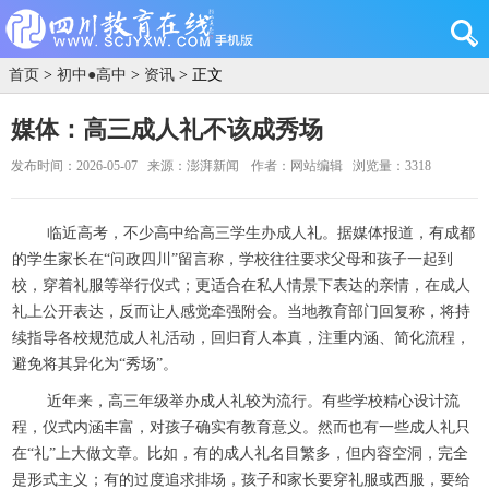
首页
>
初中●高中
>
资讯
> 正文
媒体：高三成人礼不该成秀场
发布时间：2026-05-07
来源：澎湃新闻
作者：网站编辑
浏览量：3318
临近高考，不少高中给高三学生办成人礼。据媒体报道，有成都
的学生家长在“问政四川”留言称，学校往往要求父母和孩子一起到
校，穿着礼服等举行仪式；更适合在私人情景下表达的亲情，在成人
礼上公开表达，反而让人感觉牵强附会。当地教育部门回复称，将持
续指导各校规范成人礼活动，回归育人本真，注重内涵、简化流程，
避免将其异化为“秀场”。
近年来，高三年级举办成人礼较为流行。有些学校精心设计流
程，仪式内涵丰富，对孩子确实有教育意义。然而也有一些成人礼只
在“礼”上大做文章。比如，有的成人礼名目繁多，但内容空洞，完全
是形式主义；有的过度追求排场，孩子和家长要穿礼服或西服，要给