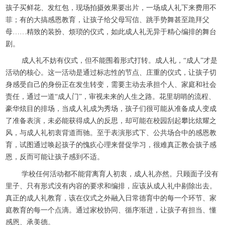
孩子买鲜花、发红包，现场拍摄效果要出片，一场成人礼下来费用不
菲；有的大搞感恩教育，让孩子给父母写信、跳手势舞甚至跪拜父
母……精致的装扮、烦琐的仪式，如此成人礼无异于精心编排的舞台
剧。
成人礼不妨有仪式，但不能围着形式打转。成人礼，“成人”才是
活动的核心。这一活动是通过标志性的节点、庄重的仪式，让孩子切
身感受自己的身份正在发生转变，需要主动去承担个人、家庭和社会
责任，通过一道“成人门”，审视未来的人生之路。花里胡哨的流程、
豪华炫目的排场，当成人礼成为秀场，孩子们很可能从准备成人变成
了准备表演，未必能获得成人的反思，却可能在校园刮起攀比炫耀之
风，与成人礼初衷背道而驰。至于表演形式下、公共场合中的感恩教
育，试图通过唤起孩子的愧疚心理来督促学习，很难真正教会孩子感
恩，反而可能让孩子感到不适。
学校任何活动都不能背离育人初衷，成人礼亦然。只顾面子没有
里子、只有形式没有内容的要求和编排，应该从成人礼中剔除出去。
真正的成人礼教育，该在仪式之外融入日常德育中的每一个环节、家
庭教育的每一个点滴。通过家校协同、循序渐进，让孩子有担当、懂
感恩、承美德。