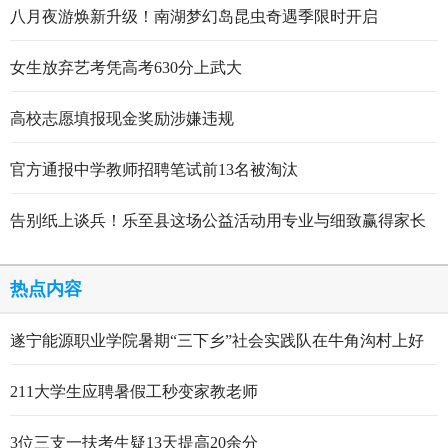
八月夜游焕新升级！南湖梦幻岛昆虫奇遇季限时开启
女生放弃艺考凭高考630分上武大
高校志愿填报现金奖励涉嫌违规
官方通报中学教师招聘笔试前13名被淘汰
告别纸上谈兵！乐至县这场公益活动用专业与细致赢得家长
点赞
热点内容
遂宁能源职业学院暑期“三下乡”社会实践队在牛角沟村上好
行走的思政大课
211大学生应聘暑假工秒变家教老师
3位三支一扶考生疑13天提高20余分