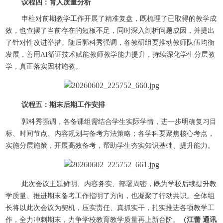
议程四：育人质量分析
申柱对前期教学工作开展了精准复盘，既梳理了已取得的教学成
效，也查摆了当前存在的短板不足，同时深入剖析问题成因，并提出
了针对性改进举措。随后郭科秀强调，各教研组要推动教师队伍均衡
发展，善用AI循证技术赋能教师教学能力提升，持续深化学生分层教
学，真正落实因材施教。
议程五：期末后期工作安排
郭科秀强调，各备课组需结合学生实际学情，进一步明确复习目
标、时间节点、内容规划与备考方法策略；各学科要聚焦核心考点，
实施分层施策，开展高效备考，帮助学生夯实知识基础、提升能力。
此次会议主题鲜明、内容务实、部署周密，既为学校后续提升教
学质量、推进期末备考工作指明了方向，也凝聚了行动共识。全体组
长将以此次会议为契机，压实责任、真抓实干，扎实推进各项教学工
作，全力冲刺期末，力争学校教育教学质量再上新台阶。
（江蕾 通讯