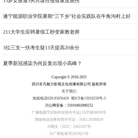
15岁女孩遭5男共谋性侵致重度烧伤
遂宁能源职业学院暑期“三下乡”社会实践队在牛角沟村上好
行走的思政大课
211大学生应聘暑假工秒变家教老师
3位三支一扶考生疑13天提高20余分
夏季新冠感染为何反复出现小高峰？
Copyright © 2010-2021
四川非凡魅力影视文化传播有限公司 版权所有
关于我们
热线电话028-85056429
蜀ICP备15019259号-3
川公网安备：51010402000252
广播电视节目制作经营许可证(川)字第00850号
增值电信业务经营许可证：川B2-20200029
川网文〔2022〕3363-037号
川广审批准字[2019]13号