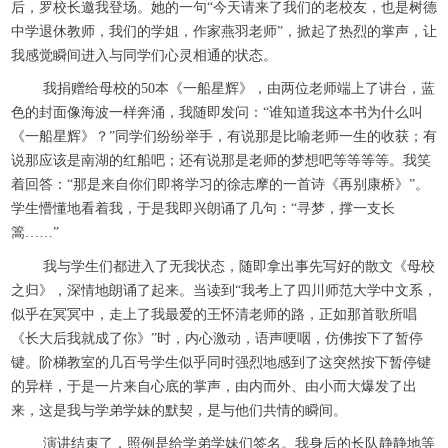
后，罗校长邀我登场。她的一句“今天请来了我们的老校友，也是树德
中学退休教师，我们的学姐，作家燕羽老师”，掀起了热烈的掌声，让
我感觉瞬间进入与同学们心灵相通的状态。
我捐赠给母校的50本《一船星辉》，由两位老师端上了讲台，蓝
色的封面像海波一样奔涌，我随即发问：“谁知道我这本书为什么叫
《一船星辉》？”同学们纷纷举手，有说那是比喻老师一生的收获；有
说那应该是南湖的红船吧；还有说那是老师的梦想吧等等等等。我笑
着回答：“那是来自你们即将学习的徐志摩的一首诗《再别康桥》”。
学生懵懂地看着我，于是我即兴朗诵了几句：“寻梦，撑一支长
篙……”
我与学生们都进入了无我状态，随即拿出事先写好的散文《母校
之归》，深情地朗诵了起来。当读到“我考上了四川师范大学中文系，
似乎在冥冥中，走上了我最爱的王怀清老师的路，正如那首歌所唱
《长大后我就成了你》”时，内心激动，语声哽咽，仿佛按下了暂停
键。阶梯教室的几百号学生似乎同时强烈地感到了这突然按下暂停键
的异样，于是一片来自心底的掌声，由内而外、由小而大爆发了出
来，这是我与学弟学妹的默契，是与他们共情的瞬间。
演讲结束了，照例是给学弟学妹们签名。我身后的长队静静地等