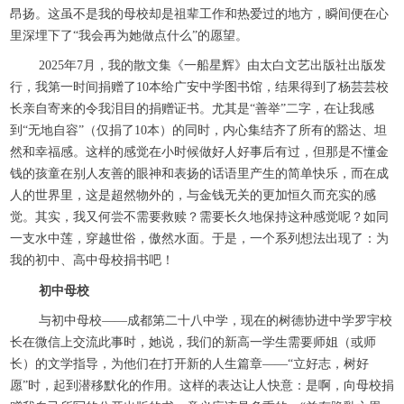
昂扬。这虽不是我的母校却是祖辈工作和热爱过的地方，瞬间便在心
里深埋下了“我会再为她做点什么”的愿望。
2025年7月，我的散文集《一船星辉》由太白文艺出版社出版发
行，我第一时间捐赠了10本给广安中学图书馆，结果得到了杨芸芸校
长亲自寄来的令我泪目的捐赠证书。尤其是“善举”二字，在让我感
到“无地自容”（仅捐了10本）的同时，内心集结齐了所有的豁达、坦
然和幸福感。这样的感觉在小时候做好人好事后有过，但那是不懂金
钱的孩童在别人友善的眼神和表扬的话语里产生的简单快乐，而在成
人的世界里，这是超然物外的，与金钱无关的更加恒久而充实的感
觉。其实，我又何尝不需要救赎？需要长久地保持这种感觉呢？如同
一支水中莲，穿越世俗，傲然水面。于是，一个系列想法出现了：为
我的初中、高中母校捐书吧！
初中母校
与初中母校——成都第二十八中学，现在的树德协进中学罗宇校
长在微信上交流此事时，她说，我们的新高一学生需要师姐（或师
长）的文学指导，为他们在打开新的人生篇章——“立好志，树好
愿”时，起到潜移默化的作用。这样的表达让人快意：是啊，向母校捐