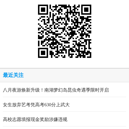
最近关注
八月夜游焕新升级！南湖梦幻岛昆虫奇遇季限时开启
女生放弃艺考凭高考630分上武大
高校志愿填报现金奖励涉嫌违规