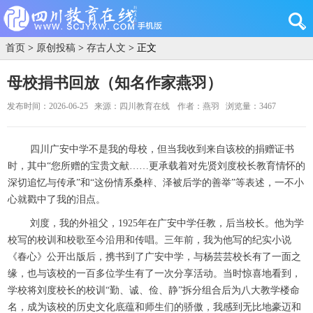
首页
>
原创投稿
>
存古人文
> 正文
母校捐书回放（知名作家燕羽）
发布时间：2026-06-25
来源：四川教育在线
作者：燕羽
浏览量：3467
四川广安中学不是我的母校，但当我收到来自该校的捐赠证书
时，其中“您所赠的宝贵文献……更承载着对先贤刘度校长教育情怀的
深切追忆与传承”和“这份情系桑梓、泽被后学的善举”等表述，一不小
心就戳中了我的泪点。
刘度，我的外祖父，1925年在广安中学任教，后当校长。他为学
校写的校训和校歌至今沿用和传唱。三年前，我为他写的纪实小说
《春心》公开出版后，携书到了广安中学，与杨芸芸校长有了一面之
缘，也与该校的一百多位学生有了一次分享活动。当时惊喜地看到，
学校将刘度校长的校训“勤、诚、俭、静”拆分组合后为八大教学楼命
名，成为该校的历史文化底蕴和师生们的骄傲，我感到无比地豪迈和