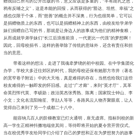
赠我自己所写的公开出版的书，意义应该是多重的，“羊有跪乳之恩，
鸦有反哺之义”，这是本能的回报，从而获得的“豁达、坦然、幸福”之
感也仅限于个体，而“慈善”的概念并不深奥，行为也很简单，它可以
是捐赠物质上的东西，也可以是捐赠精神上的东西，由校友给学弟学
妹们捐赠自己写的书，那就是让身边人的故事成为他们的精神食粮，
从而成就学弟学妹们“长江后浪推前浪，一代更比一代强”的梦想啊！
因此，回母校捐书，这样的善举除了传统的意味外，还含有责任和担
当的意思。
带着这样的想法，走进了我魂牵梦绕的初中校园。在中学集团化
办学，学校大多迁往郊区的时代，我的母校还保有她那方市井（著名
的宽窄巷子附近）中的大天地，真是难得的存在，当然也给我们这些
校友难得的一触即发的怀旧感。走过“广才廊”，来到“英才厅”，其革
命英烈恽代英、李硕勋；政治英杰张秀熟、陈离；国家院士钟山、李
小文；文化名流阳翰笙、李劼人等等，各路风云人物齐聚眼底，让人
觉得自己来到了另一个成都二十八中。
能容纳几百人的阶梯教室已灯火通明，座无虚席。指标到校的新
高一学生正精神抖擞地端坐其间，等待即将开始的夏令营开营仪式。
当在校优秀学友给同学们介绍了自己的梦想和正在为梦想努力的故事