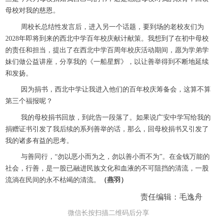
母校对我的慈恩。
周校长总结性发言后，进入另一个话题，要到场的老校友们为
2028年即将到来的西北中学百年校庆献计献策。我想到了在初中母校
的责任和担当，提出了在西北中学百周年校庆活动期间，愿为学弟学
妹们做公益讲座，分享我的《一船星辉》，以让善举得到不断地延续
和发扬。
因为捐书，西北中学让我进入他们的百年校庆筹备会，这算不算
第三个福报呢？
我的母校捐书回放，到此告一段落了。如果说广安中学写给我的
捐赠证书引发了我后续的系列善举的话，那么，回母校捐书又引发了
我的诸多有益的思考。
与善同行，“勿以恶小而为之，勿以善小而不为”。在金钱万能的
社会，行善，是一股已融进民族文化和血液的不可阻挡的清流，一股
流淌在民间的永不枯竭的清流。
（燕羽）
责任编辑：毛逸舟
微信长按扫描二维码后分享