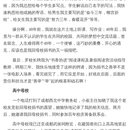
候，因为我总想给每个学生多写点。学生解说自己名字的写法，我快
速构思给他或她的寄语。给男生我主要写的是“奋斗三年，蟾宫折
桂”，给女生我主要写的是“努力三年，春暖花开”等等。
缘分啊，48年前，我就在这片土地上听课、写作业；48年后，我
竟与一群从不认识的学生在共同的校园、共同的梦想中交流话题，签
名留念。人生难得两个48年，一个便够，这巧妙的重叠，开心的遇
见，应该也是我回母校捐书的又一福报吧。
最后，罗校长聘我为“书香协进”阅读课程及暑假阅读营活动指导
教师，聘期三年。我快乐地接受了这样的聘请，因为捐书之善举不是
一张电影入场券，看完就完了，而它应是开始，好戏在后面，后面的
责任和担当才是“善举”“举”起的根基和础石啊！
高中母校
一个电话打到了成都西北中学教务处，小崔主任知晓了我这个老
校友意欲回母校捐书的愿望，她愉快地记录了我的相关信息。两月
后，她邀请我回母校捐书，同时参加百年校庆筹备联系会。
高中母校现已迁至成都武侯祠附近，在建国巷街口上高高地竖起