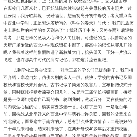
一座朱红色的牌坊，上书工整的隶书“成都西北中学”。迈入建国巷，
在离校门几百米处，已开始陆陆续续张贴起有关母校的历史照片、过
往云烟，我身临其境，恍若隔世。想当初离开初中母校，考入重点高
中西北中学时，正是郭沫若所写的《科学的春天》时代：“我们民族历
史上最灿烂的科学的春天到来了”！我经历了中考，又将在两年后迎接
高考，那是怎样的激动人心和令人向往啊。可遗憾的是，我曾就读的
天府广场附近的西北中学现仅留初中部了，那高中的记忆从哪儿开始
呢？我带着这样的怅惘跨进了新校址大门，抬头望天，正好一片流云
飞过，也许那高中时代的所有记忆，都在这片流云里吧。
去到学校二楼会议室，一群老三届的学长们已提前到了。我们相
互介绍，寒暄自如，仿佛久别的亲人一般。很快，学校的古书记及周
校长和雷校长来到会场。古书记做了简短的发言后，宣布捐赠仪式开
始，同时嘱托捐赠者简要介绍几句。先是老三届学长捐赠画册，接着
是另一位师姐捐赠自己写的书。轮到我时，激动万分，要在很短的时
间内表达心里的话，确实需要拣选一番。我讲了三句：一是近百年
前，因抗战从北平迁来的西北中学与我有些许关联，因我的父辈来自
河北保定，而我这生于南方的人，总有那么些北方情节；二是说好的
二十年后来相会，结果我来晚了，在离开母校40多年后才重归校园。
三是今天为母校捐赠我自己写的书，这是感恩母校对我的教育，回馈