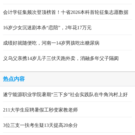
看
会计学征集频次登顶榜首！十省2026本科首轮征集志愿数据
出炉
16岁少女沉迷剧本杀“恋陪”，2年花17万元
成绩好就随便吃，河南一14岁男孩吃出糖尿病
义乌父亲携14岁儿子三伏天跑外卖，消融多年父子隔阂
热点内容
遂宁能源职业学院暑期“三下乡”社会实践队在牛角沟村上好
行走的思政大课
211大学生应聘暑假工秒变家教老师
3位三支一扶考生疑13天提高20余分