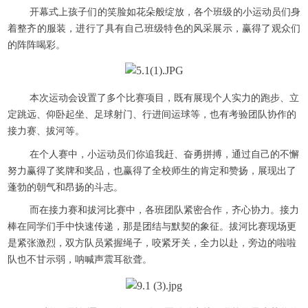
开幕式上孩子们的笑脸如花朵般绽放，各个班级的小运动员们身
着整齐的服装，进行了具有自己班级特色的风采展示，赢得了观众们
的阵阵喝彩。
本次运动会设置了多个比赛项目，既有展现个人实力的跑步、立
定跳远、仰卧起坐、足球射门、行进间运球等，也有考验团队协作的
接力赛、拔河等。
在个人赛中，小运动员们你追我赶、奋勇拼搏，通过自己的不懈
努力赢得了奖牌和奖品，也赢得了全校师生的肯定和赞扬，展现出了
蓬勃的朝气和昂扬的斗志。
而在接力赛和拔河比赛中，各班团队紧密合作，齐心协力。接力
棒在同学们手中快速传递，那是团结与默契的象征。拔河比赛现场更
是紧张激烈，双方队员紧握绳子，咬紧牙关，全力以赴，旁边的啦啦
队也不甘示弱，呐喊声震耳欲聋。