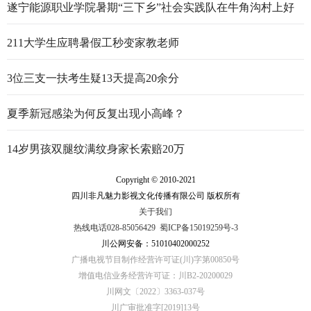
遂宁能源职业学院暑期“三下乡”社会实践队在牛角沟村上好
行走的思政大课
211大学生应聘暑假工秒变家教老师
3位三支一扶考生疑13天提高20余分
夏季新冠感染为何反复出现小高峰？
14岁男孩双腿纹满纹身家长索赔20万
Copyright © 2010-2021
四川非凡魅力影视文化传播有限公司 版权所有
关于我们
热线电话028-85056429
蜀ICP备15019259号-3
川公网安备：51010402000252
广播电视节目制作经营许可证(川)字第00850号
增值电信业务经营许可证：川B2-20200029
川网文〔2022〕3363-037号
川广审批准字[2019]13号