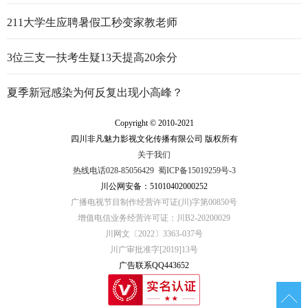
行走的思政大课
211大学生应聘暑假工秒变家教老师
3位三支一扶考生疑13天提高20余分
夏季新冠感染为何反复出现小高峰？
Copyright © 2010-2021
四川非凡魅力影视文化传播有限公司 版权所有
关于我们
热线电话028-85056429
蜀ICP备15019259号-3
川公网安备：51010402000252
广播电视节目制作经营许可证(川)字第00850号
增值电信业务经营许可证：川B2-20200029
川网文〔2022〕3363-037号
川广审批准字[2019]13号
广告联系QQ443652