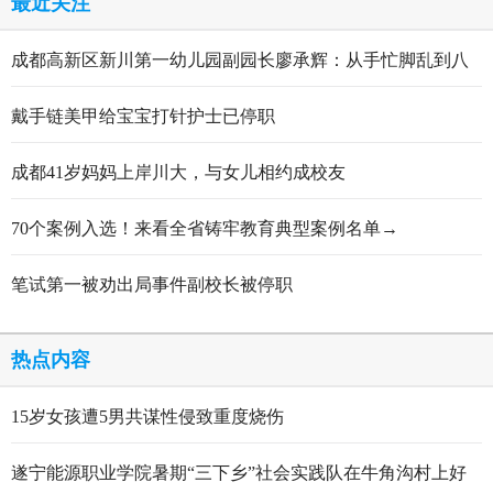
最近关注
成都高新区新川第一幼儿园副园长廖承辉：从手忙脚乱到八
轮打磨定稿的跋涉与顿悟
戴手链美甲给宝宝打针护士已停职
成都41岁妈妈上岸川大，与女儿相约成校友
70个案例入选！来看全省铸牢教育典型案例名单→
笔试第一被劝出局事件副校长被停职
热点内容
15岁女孩遭5男共谋性侵致重度烧伤
遂宁能源职业学院暑期“三下乡”社会实践队在牛角沟村上好