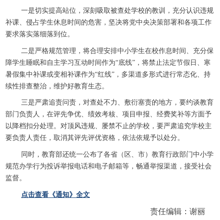
一是切实提高站位，深刻吸取被查处学校的教训，充分认识违规
补课、侵占学生休息时间的危害，坚决将党中央决策部署和各项工作
要求落实落细落到位。
二是严格规范管理，将合理安排中小学生在校作息时间、充分保
障学生睡眠和自主学习互动时间作为“底线”，将禁止法定节假日、寒
暑假集中补课或变相补课作为“红线”，多渠道多形式进行常态化、持
续性排查整治，维护好教育生态。
三是严肃追责问责，对查处不力、敷衍塞责的地方，要约谈教育
部门负责人，在评先争优、绩效考核、项目申报、经费奖补等方面予
以降档扣分处理。对顶风违规、屡禁不止的学校，要严肃追究学校主
要负责人责任，取消其评先评优资格，依法依规予以处分。
同时，教育部还统一公布了各省（区、市）教育行政部门中小学
规范办学行为投诉举报电话和电子邮箱等，畅通举报渠道，接受社会
监督。
点击查看《通知》全文
责任编辑：谢丽