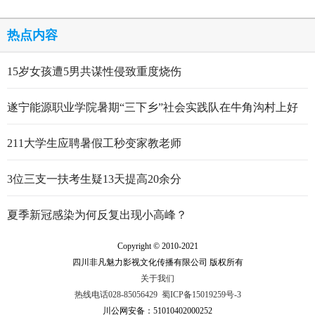
热点内容
15岁女孩遭5男共谋性侵致重度烧伤
遂宁能源职业学院暑期“三下乡”社会实践队在牛角沟村上好
行走的思政大课
211大学生应聘暑假工秒变家教老师
3位三支一扶考生疑13天提高20余分
夏季新冠感染为何反复出现小高峰？
Copyright © 2010-2021
四川非凡魅力影视文化传播有限公司 版权所有
关于我们
热线电话028-85056429
蜀ICP备15019259号-3
川公网安备：51010402000252