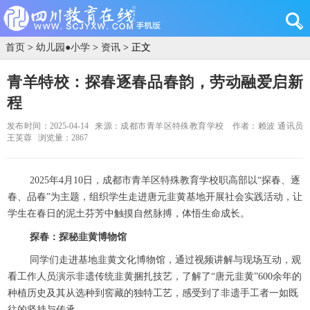
首页
>
幼儿园●小学
>
资讯
> 正文
青羊特校：探春逐春品春韵，劳动融爱启新
程
发布时间：2025-04-14
来源：成都市青羊区特殊教育学校
作者：赖波 通讯员
王芙蓉
浏览量：2867
2025年4月10日，成都市青羊区特殊教育学校职高部以“探春、逐
春、品春”为主题，组织学生走进唐元韭黄基地开展社会实践活动，让
学生在春日的泥土芬芳中触摸自然脉搏，体悟生命成长。
探春：探秘韭黄博物馆
同学们走进基地韭黄文化博物馆，通过视频讲解与现场互动，观
看工作人员演示非遗传统韭黄捆扎技艺，了解了“唐元韭黄”600余年的
种植历史及其从选种到窖藏的独特工艺，感受到了非遗手工者一如既
往的坚持与传承。