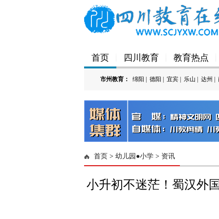
首页
四川教育
教育热点
市州教育：
绵阳
|
德阳
|
宜宾
|
乐山
|
达州
|
'); })();
首页
>
幼儿园●小学
>
资讯
小升初不迷茫！蜀汉外