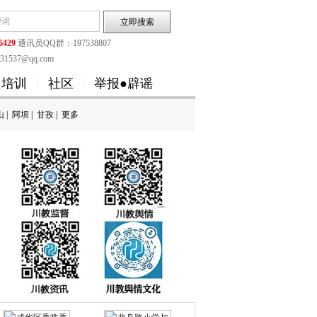
6429
通讯员QQ群：197538807
1537@qq.com
培训
社区
举报●辟谣
山
|
阿坝
|
甘孜
|
更多