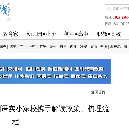
热线：
028-8505
投稿邮箱: 262973
教育家
幼儿园●小学
初中●高中
职教●高校
南充
|
遂宁
|
广元
|
巴中
|
广安
|
泸州
|
自贡
|
内江
|
雅安
|
眉山
|
资阳
|
攀枝花
|
凉
返回首页
国语实小家校携手解读政策、梳理流
程