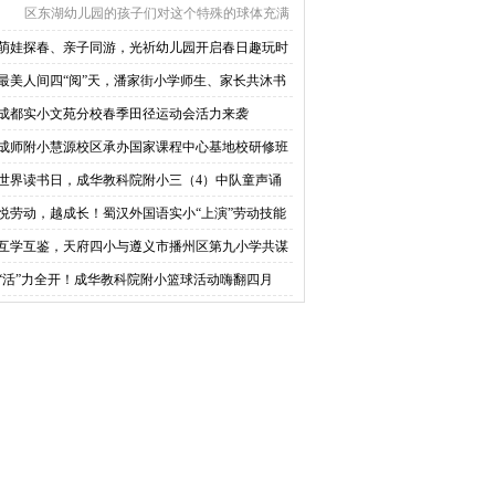
区东湖幼儿园的孩子们对这个特殊的球体充满
了好奇，开 ...
萌娃探春、亲子同游，光祈幼儿园开启春日趣玩时
最美人间四“阅”天，潘家街小学师生、家长共沐书
！
成都实小文苑分校春季田径运动会活力来袭
成师附小慧源校区承办国家课程中心基地校研修班
动
世界读书日，成华教科院附小三（4）中队童声诵
香
悦劳动，越成长！蜀汉外国语实小“上演”劳动技能
比拼
互学互鉴，天府四小与遵义市播州区第九小学共谋
展
“活”力全开！成华教科院附小篮球活动嗨翻四月