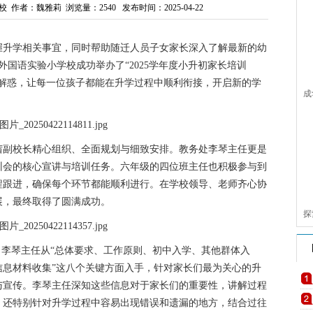
校 作者：魏雅莉 浏览量：
2540
发布时间：2025-04-22
握升学相关事宜，同时帮助随迁人员子女家长深入了解最新的幼
汉外国语实验小学校成功举办了“2025学年度小升初家长培训
疑解惑，让每一位孩子都能在升学过程中顺利衔接，开启新的学
成
茜副校长精心组织、全面规划与细致安排。教务处李琴主任更是
训会的核心宣讲与培训任务。六年级的四位班主任也积极参与到
程跟进，确保每个环节都能顺利进行。在学校领导、老师齐心协
展，最终取得了圆满成功。
探
儿
上，李琴主任从“总体要求、工作原则、初中入学、其他群体入
信息材料收集”这八个关键方面入手，针对家长们最为关心的升
与宣传。李琴主任深知这些信息对于家长们的重要性，讲解过程
，还特别针对升学过程中容易出现错误和遗漏的地方，结合过往