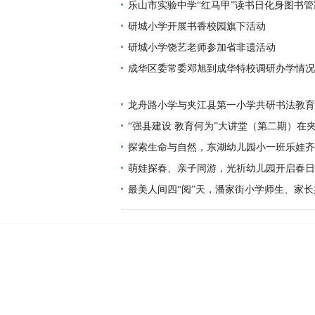
园活动
乐山市实验中学“红马甲”读书日化身图书
市阅读温度
研城小学开展书香校园旗下活动
研城小学饶艺老师参加省非遗活动
成华区委常委邓旭到成华特校调研办学情况
龙舟路小学与夹江县第一小学共研书法教育
芬芳
“强县建设 教育何为”大讲堂（第二期）在
举行
探索生命与自然，东湖幼儿园小一班乐娃齐
萌娃探春、亲子同游，光祈幼儿园开启春日
最美人间四“阅”天，潘家街小学师生、家