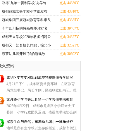
小学部学子“人人出彩”
取得“九年一贯制学校”办学许
点击:44830℃
可，蓝港外国语小学改名了
成都冠城实验学校小学部发布
点击:43810℃
2022年一年级招生简章
冠城集团开展冠城教育学科带头
点击:43385℃
人表彰暨培训活动
今年四川招聘特岗教师3197名
点击:39407℃
成都天立学校2020年教师招聘公
点击:34327℃
告
成都又一知名校长辞职，棕北小
点击:32521℃
学校长林家锐“可能去民办”
煎茶幼儿园开展“我的游戏故
点击:30692℃
事”幼儿游戏故事绘画活动
最火资讯
成华区委常委邓旭到成华特校调研办学情况
4月21日下午，成华区委常委邓旭，在区教育
局党组书记、局长李刚，区残联党组书记、理
事长唐海等陪 ...
龙舟路小学与夹江县第一小学共研书法教育
2025年4月22日，成都市龙舟路小学迎来夹江
县第一小学行政团队及四川省硬笔书法协会副
主席王晋元、 ...
探索生命与自然，东湖幼儿园小一班乐娃齐
地球是所有生命赖以生存的摇篮，成都市锦江