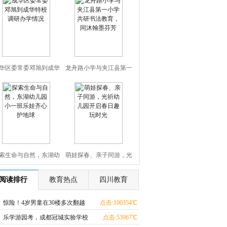
华区委常委邓旭到成华
龙舟路小学与夹江县第一
特校调研办学情况
小学共研书法教育，同沐
翰墨芬芳
索生命与自然，东湖幼
萌娃探春、亲子同游，光
园小一班乐娃齐心护地
祈幼儿园开启春日趣玩时
阅读排行
教育热点
四川教育
球
光
惊险！4岁男童在30楼多次翻越
点击:100354℃
窗户吓坏对面邻居
乐学游园考，成都冠城实验学校
点击:53967℃