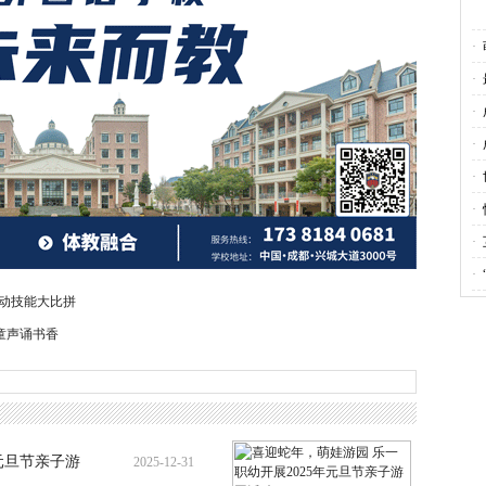
·
光
·
香
·
·
活
·
书
·
大
·
发
·
劳动技能大比拼
童声诵书香
元旦节亲子游
2025-12-31