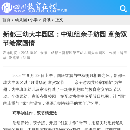
首页
>
幼儿园●小学
>
资讯
> 正文
新都三幼大丰园区：中班组亲子游园 童贺双
节绘家国情
发布时间：2025-10-02
来源：成都市新都区第三幼儿园大丰园区
作者：翁玉
华
浏览量：3410
2025 年 9 月 29 日上午，国庆红旗与中秋明月相映之际，新都三
幼大丰园区以 “月满华诞 童贺双节 —— 亲子游园共绘家国情” 为主
题，为中班组幼儿及家长打造了一场兼具趣味与教育意义的双节活
动。全体师幼、家长齐聚校园，在互动协作中感受节日氛围，让 “国”
的庄重与 “家” 的温情，深深印刻在孩子的童年记忆里。​
巧手制佳作，双节情意浓
活动伊始，亲子携手开启 “创意手作” 环节，用指尖巧思传递对
家国的祝福。中班组家庭专注制作中秋花灯，彩纸裁剪、灯架搭建