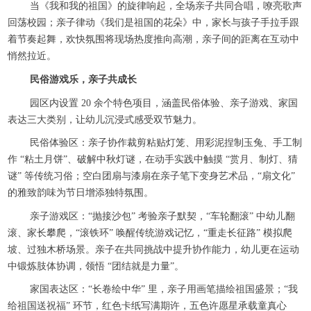
当《我和我的祖国》的旋律响起，全场亲子共同合唱，嘹亮歌声
回荡校园；亲子律动《我们是祖国的花朵》中，家长与孩子手拉手跟
着节奏起舞，欢快氛围将现场热度推向高潮，亲子间的距离在互动中
悄然拉近。​
民俗游戏乐，亲子共成长
园区内设置 20 余个特色项目，涵盖民俗体验、亲子游戏、家国
表达三大类别，让幼儿沉浸式感受双节魅力。​
民俗体验区：亲子协作裁剪粘贴灯笼、用彩泥捏制玉兔、手工制
作 “粘土月饼”、破解中秋灯谜，在动手实践中触摸 “赏月、制灯、猜
谜” 等传统习俗；空白团扇与漆扇在亲子笔下变身艺术品，“扇文化”
的雅致韵味为节日增添独特氛围。​
亲子游戏区：“抛接沙包” 考验亲子默契，“车轮翻滚” 中幼儿翻
滚、家长攀爬，“滚铁环” 唤醒传统游戏记忆，“重走长征路” 模拟爬
坡、过独木桥场景。亲子在共同挑战中提升协作能力，幼儿更在运动
中锻炼肢体协调，领悟 “团结就是力量”。​
家国表达区：“长卷绘中华” 里，亲子用画笔描绘祖国盛景；“我
给祖国送祝福” 环节，红色卡纸写满期许，五色许愿星承载童真心