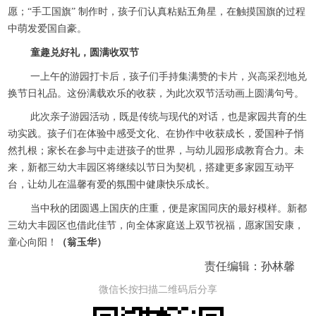
愿；“手工国旗” 制作时，孩子们认真粘贴五角星，在触摸国旗的过程
中萌发爱国自豪。​
童趣兑好礼，圆满收双节
一上午的游园打卡后，孩子们手持集满赞的卡片，兴高采烈地兑
换节日礼品。这份满载欢乐的收获，为此次双节活动画上圆满句号。​
此次亲子游园活动，既是传统与现代的对话，也是家园共育的生
动实践。孩子们在体验中感受文化、在协作中收获成长，爱国种子悄
然扎根；家长在参与中走进孩子的世界，与幼儿园形成教育合力。未
来，新都三幼大丰园区将继续以节日为契机，搭建更多家园互动平
台，让幼儿在温馨有爱的氛围中健康快乐成长。​
当中秋的团圆遇上国庆的庄重，便是家国同庆的最好模样。新都
三幼大丰园区也借此佳节，向全体家庭送上双节祝福，愿家国安康，
童心向阳！
（翁玉华）
责任编辑：孙林馨
微信长按扫描二维码后分享