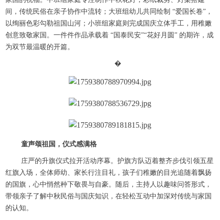
间，传统民俗在亲子协作中流转；大班组幼儿共同绘制 “爱国长卷”，
以绚丽色彩勾勒祖国山河；小班组家庭则完成国庆立体手工，用稚嫩
创意致敬家国。一件件作品承载着 “国泰民安”“花好月圆” 的期许，成
为双节最温暖的开篇。
�
童声颂祖国，仪式感满格
庄严的升旗仪式拉开活动序幕。护旗方队迈着整齐步伐引领五星
红旗入场，全体师幼、家长行注目礼，孩子们稚嫩的目光追随着飘扬
的国旗，心中悄然种下敬畏与自豪。随后，主持人以趣味问答形式，
带领亲子了解中秋民俗与国庆知识，在轻松互动中加深对传统与家国
的认知。​