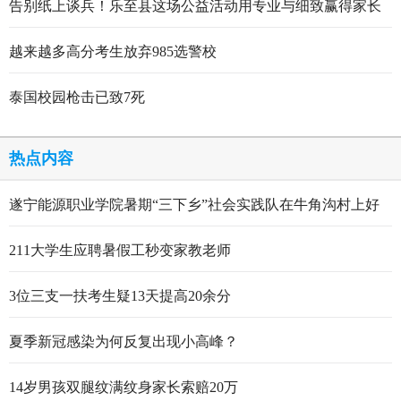
告别纸上谈兵！乐至县这场公益活动用专业与细致赢得家长
点赞
越来越多高分考生放弃985选警校
泰国校园枪击已致7死
热点内容
遂宁能源职业学院暑期“三下乡”社会实践队在牛角沟村上好
行走的思政大课
211大学生应聘暑假工秒变家教老师
3位三支一扶考生疑13天提高20余分
夏季新冠感染为何反复出现小高峰？
14岁男孩双腿纹满纹身家长索赔20万