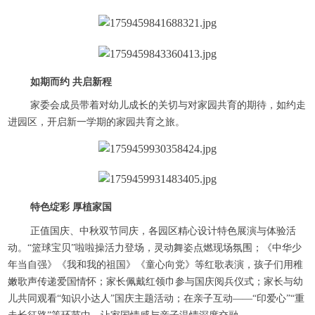
如期而约 共启新程
家委会成员带着对幼儿成长的关切与对家园共育的期待，如约走
进园区，开启新一学期的家园共育之旅。
特色绽彩 厚植家国
正值国庆、中秋双节同庆，各园区精心设计特色展演与体验活
动。“篮球宝贝”啦啦操活力登场，灵动舞姿点燃现场氛围；《中华少
年当自强》《我和我的祖国》《童心向党》等红歌表演，孩子们用稚
嫩歌声传递爱国情怀；家长佩戴红领巾参与国庆阅兵仪式；家长与幼
儿共同观看“知识小达人”国庆主题活动；在亲子互动——“印爱心”“重