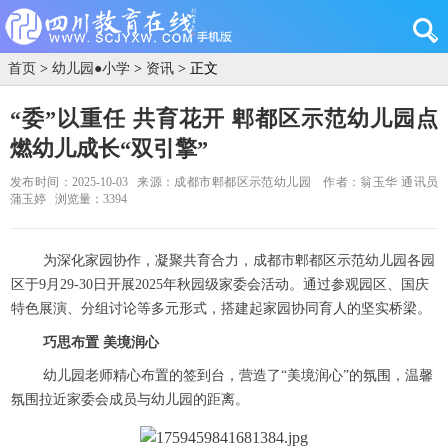
首页
>
幼儿园●小学
>
资讯
> 正文
“委”以重任 共育花开 郫都区示范幼儿园点
燃幼儿成长“双引擎”
发布时间：2025-10-03
来源：成都市郫都区示范幼儿园
作者：翁玉华 通讯员
蒲玉婷
浏览量：3394
为深化家园协作，凝聚共育合力，成都市郫都区示范幼儿园各园
区于9月29-30日开展2025年秋园级家委会活动。通过参观园区、国庆
特色展演、分组讨论等多元形式，搭建起家园协同育人的坚实桥梁。
巧思布置 美境润心
幼儿园老师精心布置的签到台，营造了“美境润心”的氛围，温馨
氛围拉近家委会成员与幼儿园的距离。