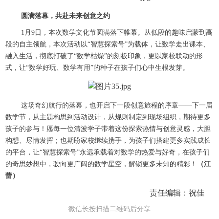
圆满落幕，共赴未来创意之约
1月9日，本次数学文化节圆满落下帷幕。从低段的趣味启蒙到高
段的自主领航，本次活动以“智慧探索号”为载体，让数学走出课本、
融入生活，彻底打破了“数学枯燥”的刻板印象，更以家校联动的形
式，让“数学好玩、数学有用”的种子在孩子们心中生根发芽。
这场奇幻航行的落幕，也开启下一段创意旅程的序章——下一届
数学节，从主题构思到活动设计，从规则制定到现场组织，期待更多
孩子的参与！愿每一位清波学子带着这份探索热情与创意灵感，大胆
构想、尽情发挥；也期盼家校继续携手，为孩子们搭建更多实践成长
的平台，让“智慧探索号”永远承载着对数学的热爱与好奇，在孩子们
的奇思妙想中，驶向更广阔的数学星空，解锁更多未知的精彩！
（江
蕾）
责任编辑：祝佳
微信长按扫描二维码后分享