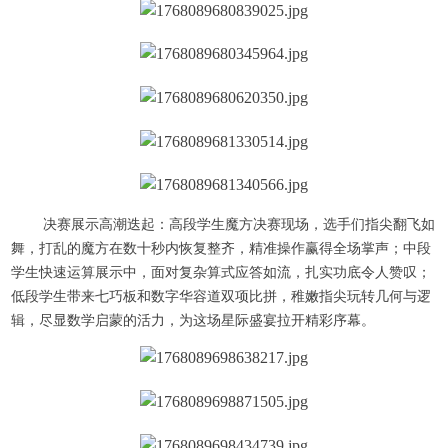
决赛展示高潮迭起：高段学生魔方决赛现场，选手们指尖翻飞如
舞，打乱的魔方在数十秒内恢复整齐，精准操作赢得全场掌声；中段
学生快速运算展示中，面对复杂算式应答如流，扎实功底令人赞叹；
低段学生带来七巧板和数字华容道双项比拼，稚嫩指尖玩转几何与逻
辑，尽显数学启蒙的活力，为这场星际盛宴拉开精彩序幕。