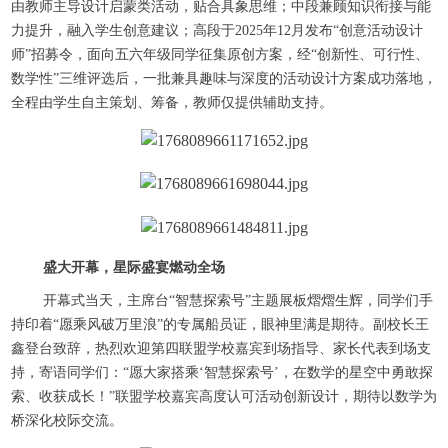
由教师主导设计启蒙类活动，贴合具象思维；中段兼顾知识衔接与能
力提升，融入学生创意建议；高段于2025年12月发布“创意活动设计
师”招募令，面向五六年级同学征集原创方案，经“创新性、可行性、
数学性”三维评选后，一批兼具趣味与深度的活动设计方案成功落地，
全程由学生自主策划、筹备，教师仅提供辅助支持。
盛大开幕，星际盛宴燃动全场
开幕式当天，主席台“智慧探索号”主题展板熠熠生辉，同学们手
持印着“愿乘风破万里浪”的专属船员证，眼神里满是期待。副校长王
鑫登台致辞，热烈欢迎第四联盟学校嘉宾到场指导、家长代表到场支
持，寄语同学们：“愿大家搭乘‘智慧探索号’，在数学的星空中勇敢探
索、收获成长！”联盟学校嘉宾高度认可活动创新设计，期待以数学为
桥深化校际交流。