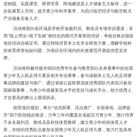
进校园、实践课堂、师资培育、阵地建设及人才储备五大板块，进一
步拓展育人空间，提升青少年科学素养，为四川低空经济与航空航天
产业储备后备人才。
活动将面向各区域及学校开放裁判员、教练员专项培训通道，采
用“线上理论+线下实操”相结合的模式开展系统培训，考核合格后颁发
项目培训合格证书。通过持续培育本土化专业师资力量，缓解学校科
技体育师资短缺问题，为项目在区域内的长效规范开展提供坚实支
撑。
活动将积极对接并组织优秀学生参与教育部白名单赛事中的全国
青少年无人机足球大赛及相关专业赛事，参与成都本土无人机足球赛
事品牌的建设与推广。通过省级公益联赛选拔优秀团队代表四川参加
国家级赛事，为青少年搭建更高水平的竞技与成长平台，助力优秀人
才在更高的舞台上展现风采。
按照项目规划，将分“动员部署、试点推广、全面落地、品牌提
升”四个阶段稳步推进，力争三年内覆盖全省超百万青少年，预计培养
千余名裁判员、教练员及科技体育教师，建立青少年科技体育人才
库，并组织优秀队伍参加全国青少年无人机足球大赛，致力打造具有