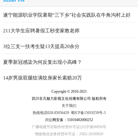
遂宁能源职业学院暑期“三下乡”社会实践队在牛角沟村上好
行走的思政大课
211大学生应聘暑假工秒变家教老师
3位三支一扶考生疑13天提高20余分
夏季新冠感染为何反复出现小高峰？
14岁男孩双腿纹满纹身家长索赔20万
Copyright © 2010-2021
四川非凡魅力影视文化传播有限公司 版权所有
关于我们
热线电话028-85056429
蜀ICP备15019259号-3
川公网安备：51010402000252
广播电视节目制作经营许可证(川)字第00850号
增值电信业务经营许可证：川B2-20200029