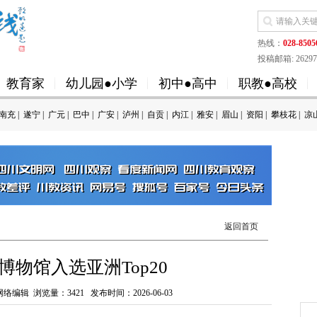
热线：
028-8505
投稿邮箱: 262973
教育家
幼儿园●小学
初中●高中
职教●高校
南充
|
遂宁
|
广元
|
巴中
|
广安
|
泸州
|
自贡
|
内江
|
雅安
|
眉山
|
资阳
|
攀枝花
|
凉
返回首页
博物馆入选亚洲Top20
网络编辑 浏览量：
3421
发布时间：2026-06-03