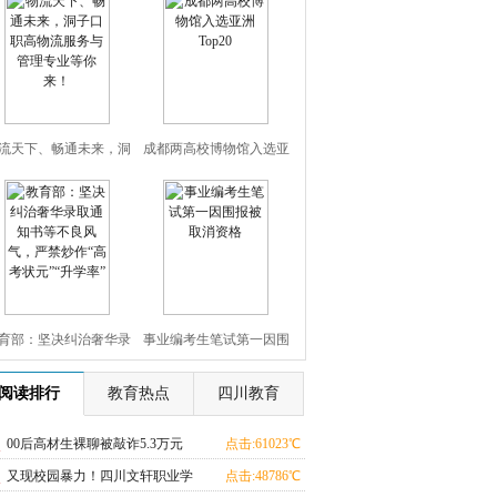
流天下、畅通未来，洞
成都两高校博物馆入选亚
口职高物流服务与管理
洲Top20
专业等你来！
育部：坚决纠治奢华录
事业编考生笔试第一因围
通知书等不良风气，严
报被取消资格
阅读排行
教育热点
四川教育
禁炒作“高考状元”“升学
00后高材生裸聊被敲诈5.3万元
点击:61023℃
又现校园暴力！四川文轩职业学
点击:48786℃
率”