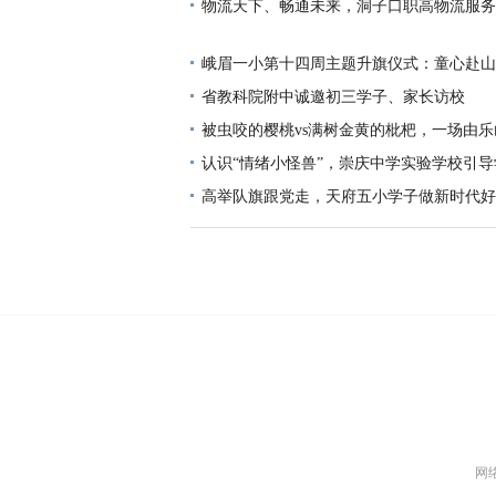
冠军
物流天下、畅通未来，洞子口职高物流服务
等你来！
峨眉一小第十四周主题升旗仪式：童心赴山
光
省教科院附中诚邀初三学子、家长访校
被虫咬的樱桃vs满树金黄的枇杷，一场由
儿园孩子主导的果树保卫战
认识“情绪小怪兽”，崇庆中学实验学校引
绪不“炸毛”
高举队旗跟党走，天府五小学子做新时代好
网络