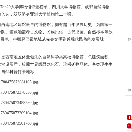
Top20大学博物馆评选榜单，四川大学博物馆、成都自然博物
功入选，双双跻身亚洲大学博物馆二十强。
我国西南地区建馆最早的博物馆，拥有超百年发展历史，为国家一
梯队。馆藏涵盖考古文物、民族民俗、古代书画、自然标本等数
题展览，串联起巴蜀地域从先秦文明到近现代民俗的发展脉
物
子
馆，是西南地区体量领先的自然科学类高校博物馆，总建筑面积
置六大常设展厅，珍藏世界级恐龙化石、珍稀矿物晶体、各类现生生
、自然科普打卡地标。
教
取