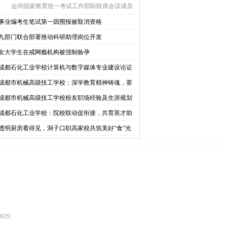
会同国家教育统一考试工作部际联席会议成员
单位，全力 ...
事业编考生笔试第一因围报被取消资格
九部门联合部署推动科研助理岗位开发
女大学生在戒网瘾机构被强制验孕
成都石化工业学校计算机与数字媒体专业建设论证
圆满召开
成都市机械高级技工学校：深学教育精神铸魂，荟
育人力量笃行
成都市机械高级技工学校校友职场经验及生涯规划
坛“智能制造专业群”专场圆满举办
成都石化工业学校：院校联动促衔接，共育英才助
学
透明厨房看得见，洞子口职高家校共筑美好“食”光
029