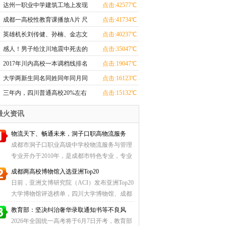
院一女生被逼下跪 哀求无用
达州一职业中学建筑工地上发现
点击:42577℃
联排古墓
成都一高校性教育课播放A片 尺
点击:41734℃
度令人汗颜
英雄机长刘传健、孙楠、金志文
点击:40237℃
助阵通航，燃爆校园音乐节
感人！男子给汶川地震中死去的
点击:35047℃
女友写了一封信
2017年川内高校一本调档线排名
点击:19047℃
公布
大学两新生同名同姓同年同月同
点击:16123℃
日生
三年内，四川普通高校20%左右
点击:15132℃
学科专业布点优化调整
最火资讯
物流天下、畅通未来，洞子口职高物流服务
成都市洞子口职业高级中学校物流服务与管理
专业开办于2010年，是成都市特色专业，专业
结合成都市 ...
成都两高校博物馆入选亚洲Top20
日前，亚洲文博研究院（ACI）发布亚洲Top20
大学博物馆评选榜单，四川大学博物馆、成都
自然博物馆 ...
教育部：坚决纠治奢华录取通知书等不良风
2026年全国统一高考将于6月7日开考，教育部