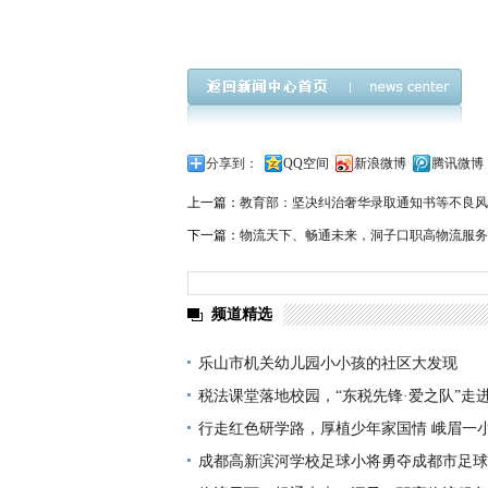
分享到：
QQ空间
新浪微博
腾讯微博
上一篇：
教育部：坚决纠治奢华录取通知书等不良风气
下一篇：
物流天下、畅通未来，洞子口职高物流服务
频道精选
乐山市机关幼儿园小小孩的社区大发现
税法课堂落地校园，“东税先锋·爱之队”走
普法
行走红色研学路，厚植少年家国情 峨眉一
赴建川博物馆开展研学实践活动
成都高新滨河学校足球小将勇夺成都市足球“