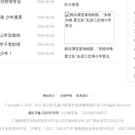
与管理专业
2026-06-04
区大发现
·
海 少年逐星
2026-06-04
·
2026-06-04
·
乐山市实验幼
2026-06-04
·
导学子管好情
2026-06-04
会
税法课堂落地校园，“东税先锋·
·
少年！
2026-06-04
爱之队”走进三岔湖小学普法
萃
·
论
·
升
·
网站简介
|
法律声明
|
联系我们
|
Copyright © 2010 - 2021 四川非凡魅力影视文化传播有限公司 All Rights Reserved
蜀ICP备15019259号
川公网安备：51010402000252
广播电视节目制作经营许可证(川)字第00850号
川广审批准字[2019]13号
文化经营许可证：川网文〔2022〕3363-037号
增值电信业务经营许可证：川B2-20200