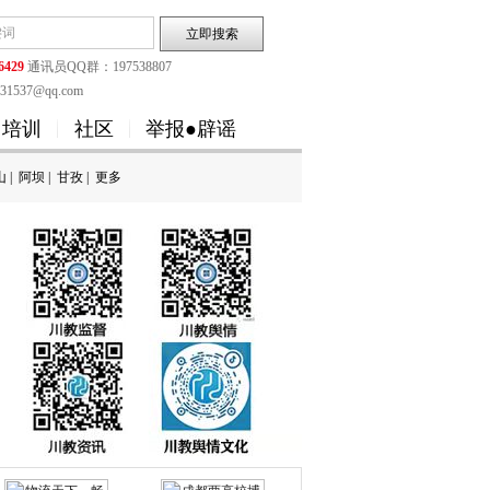
6429
通讯员QQ群：197538807
1537@qq.com
培训
社区
举报●辟谣
山
|
阿坝
|
甘孜
|
更多