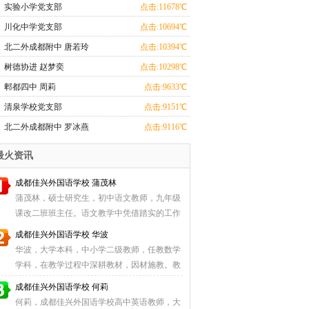
实验小学党支部
点击:11678℃
川化中学党支部
点击:10694℃
北二外成都附中 唐若玲
点击:10394℃
树德协进 赵梦奕
点击:10298℃
郫都四中 周莉
点击:9633℃
清泉学校党支部
点击:9151℃
北二外成都附中 罗冰燕
点击:9116℃
最火资讯
成都佳兴外国语学校 蒲茂林
蒲茂林，硕士研究生，初中语文教师，九年级
课改二班班主任。语文教学中凭借踏实的工作
作风和富有 ...
成都佳兴外国语学校 华波
华波，大学本科，中小学二级教师，任教数学
学科，在教学过程中深耕教材，因材施教。教
学成果优秀 ...
成都佳兴外国语学校 何莉
何莉，成都佳兴外国语学校高中英语教师，大