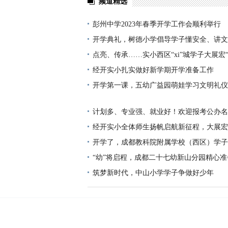
频道精选
彭州中学2023年春季开学工作会顺利举行
开学典礼，树德小学倡导学子懂安全、讲文
点亮、传承……实小西区“xi”城学子大展宏
经开实小扎实做好新学期开学准备工作
开学第一课，五幼广益园萌娃学习文明礼仪
计划多、专业强、就业好！欢迎报考公办名
职业技术学院
经开实小全体师生扬帆启航新征程，大展宏
开学了，成都教科院附属学校（西区）学子
“幼”将启程，成都二十七幼新山分园精心
筑梦新时代，中山小学学子争做好少年