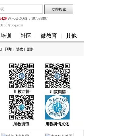
6429
通讯员QQ群：197538807
1537@qq.com
培训
社区
微教育
其他
山
|
阿坝
|
甘孜
|
更多