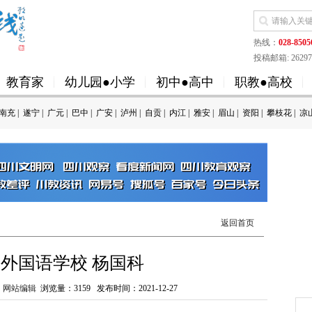
热线：
028-8505
投稿邮箱: 262973
教育家
幼儿园●小学
初中●高中
职教●高校
南充
|
遂宁
|
广元
|
巴中
|
广安
|
泸州
|
自贡
|
内江
|
雅安
|
眉山
|
资阳
|
攀枝花
|
凉
返回首页
外国语学校 杨国科
：
网站编辑
浏览量：
3159
发布时间：2021-12-27