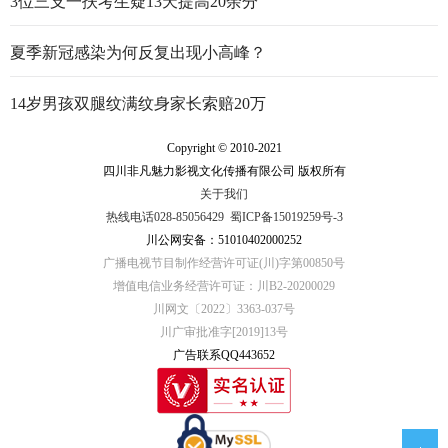
3位三支一扶考生疑13天提高20余分
夏季新冠感染为何反复出现小高峰？
14岁男孩双腿纹满纹身家长索赔20万
Copyright © 2010-2021
四川非凡魅力影视文化传播有限公司 版权所有
关于我们
热线电话028-85056429
蜀ICP备15019259号-3
川公网安备：51010402000252
广播电视节目制作经营许可证(川)字第00850号
增值电信业务经营许可证：川B2-20200029
川网文〔2022〕3363-037号
川广审批准字[2019]13号
广告联系QQ443652