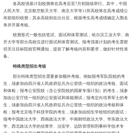
各高校强基计划校测将在高考后至7月初陆续举行。其中，中国
人民大学、北京航空航天大学、南京大学等11所高校将在高考成绩公
布前组织校测；其余高校则在出分后，根据考生高考成绩确定入围名
单并开展考核。
校测形式一般包括笔试、面试和体育测试，哈尔滨工业大学、南
开大学等部分高校仅进行面试和体育测试。报考强基计划的考生需密
切关注目标院校官网通知，提前了解考核内容和要求，做好针对性准
备。
特殊类型招生考核
部分特殊类型招生需要参加额外考核。例如报考军队院校的考
生，须参加由四川省人民政府征兵办公室统一组织的政治考核、面试
和体检；报考公安院校（含公安院校的国家专项计划）的考生，须参
加由公安厅统一组织的公安面试和体能测试；报考定向培养军士的考
生，须参加由四川省人民政府征兵办公室统一组织的政治考核和体
检；报考北京电子科技学院的考生，须参加由招生学校组织的面试；
报考中国政法大学、西南政法大学、中南财经政法大学、华东政法大
学、西北政法大学的侦查学、治安学、边防管理和刑事科学技术专