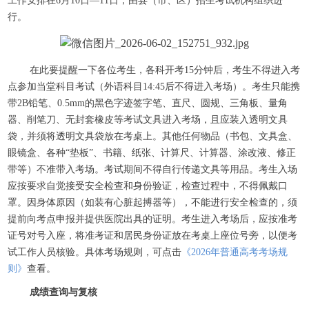
工作安排在6月10日—11日，由县（市、区）招生考试机构组织进
行。
在此要提醒一下各位考生，各科开考15分钟后，考生不得进入考
点参加当堂科目考试（外语科目14:45后不得进入考场）。考生只能携
带2B铅笔、0.5mm的黑色字迹签字笔、直尺、圆规、三角板、量角
器、削笔刀、无封套橡皮等考试文具进入考场，且应装入透明文具
袋，并须将透明文具袋放在考桌上。其他任何物品（书包、文具盒、
眼镜盒、各种“垫板”、书籍、纸张、计算尺、计算器、涂改液、修正
带等）不准带入考场。考试期间不得自行传递文具等用品。考生入场
应按要求自觉接受安全检查和身份验证，检查过程中，不得佩戴口
罩。因身体原因（如装有心脏起搏器等），不能进行安全检查的，须
提前向考点申报并提供医院出具的证明。考生进入考场后，应按准考
证号对号入座，将准考证和居民身份证放在考桌上座位号旁，以便考
试工作人员核验。具体考场规则，可点击
《2026年普通高考考场规
则》
查看。
成绩查询与复核