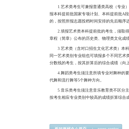
1.艺术类考生可兼报普通类高校（专业
报本科提前批国家专项计划、本科提前批A
的，按照所报志愿投档时间安排的先后顺序
2.填报艺术类本科提前批的考生，须取
章程（简章）公布的历史类、物理类文化成
3.艺术类（含对口招生文化艺术类）本
同一艺术类别专业组也可填报多个不同艺术
分数线的考生，按其折算后的综合成绩（向
4.舞蹈类考生须注意所填专业对舞种的
代舞和流行舞等5个舞种方向。
5.音乐类考生须注意音乐教育类不区分
按考生相应专业类别中较高的成绩折算综合
四川,艺术类,志愿填报,注意事项