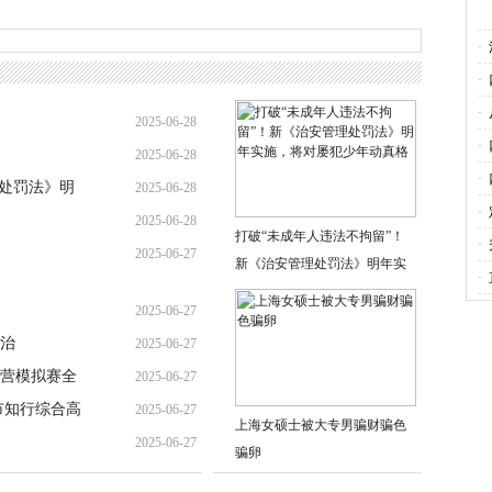
·
·
·
2025-06-28
堂
·
2025-06-28
·
理处罚法》明
2025-06-28
·
2025-06-28
打破“未成年人违法不拘留”！
·
2025-06-27
新《治安管理处罚法》明年实
·
施，将对屡犯少年动真格
2025-06-27
治
2025-06-27
营模拟赛全
2025-06-27
市知行综合高
2025-06-27
上海女硕士被大专男骗财骗色
2025-06-27
骗卵