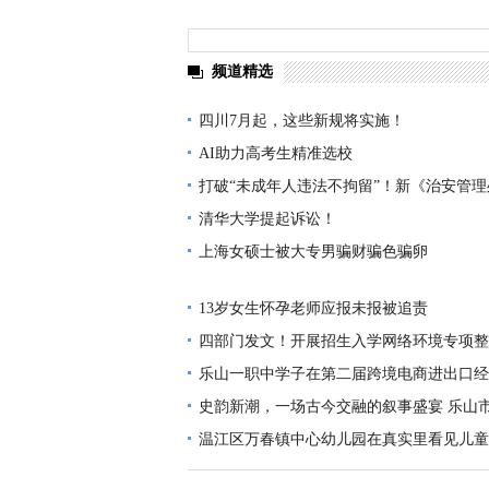
频道精选
四川7月起，这些新规将实施！
AI助力高考生精准选校
打破“未成年人违法不拘留”！新《治安管
年实施，将对屡犯少年动真格
清华大学提起诉讼！
上海女硕士被大专男骗财骗色骗卵
13岁女生怀孕老师应报未报被追责
四部门发文！开展招生入学网络环境专项整
乐山一职中学子在第二届跨境电商进出口经
国总决赛中获佳绩
史韵新潮，一场古今交融的叙事盛宴 乐山
中历史课上的情景剧
温江区万春镇中心幼儿园在真实里看见儿童