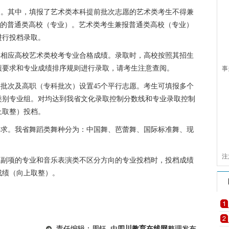
）。其中，填报了艺术类本科提前批次志愿的艺术类考生不得兼
段的普通类高校（专业）。艺术类考生兼报普通类高校（专业）
进行投档录取。
得相应高校艺术类校考专业合格成绩。录取时，高校按照其招生
绩要求和专业成绩排序规则进行录取，请考生注意查阅。
事
科批次及高职（专科批次）设置45个平行志愿。考生可填报多个
类别专业组。对均达到我省文化录取控制分数线和专业录取控制
上取整）投档。
要求。我省舞蹈类舞种分为：中国舞、芭蕾舞、国际标准舞、现
注
主副项的专业和音乐表演类不区分方向的专业投档时，投档成绩
成绩（向上取整）。
责任编辑：周钰 由
四川教育在线网
整理发布