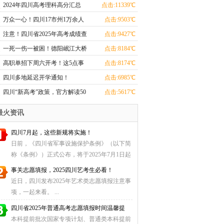
题目汇总！
2024年四川高考理科高分汇总
点击:11339℃
万众一心！四川17市州1万余人
点击:9503℃
驰援成都
注意！四川省2025年高考成绩查
点击:9427℃
询方式公布
一死一伤一被困！德阳岷江大桥
点击:8184℃
坍塌
高职单招下周六开考！这5点事
点击:8174℃
项要注意
四川多地延迟开学通知！
点击:6985℃
四川“新高考”政策，官方解读50
点击:5617℃
问来了
最火资讯
四川7月起，这些新规将实施！
日前，《四川省军事设施保护条例》（以下简
称《条例》）正式公布，将于2025年7月1日起
正式施行。 ...
事关志愿填报，2025四川艺考生必看！
近日，四川发布2025年艺术类志愿填报注意事
项，一起来看。 ...
四川省2025年普通高考志愿填报时间温馨提
本科提前批次国家专项计划、普通类本科提前