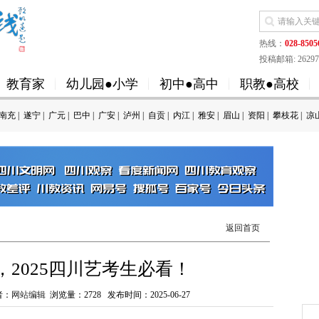
热线：
028-8505
投稿邮箱: 262973
教育家
幼儿园●小学
初中●高中
职教●高校
南充
|
遂宁
|
广元
|
巴中
|
广安
|
泸州
|
自贡
|
内江
|
雅安
|
眉山
|
资阳
|
攀枝花
|
凉
返回首页
2025四川艺考生必看！
者：
网站编辑
浏览量：
2728
发布时间：2025-06-27