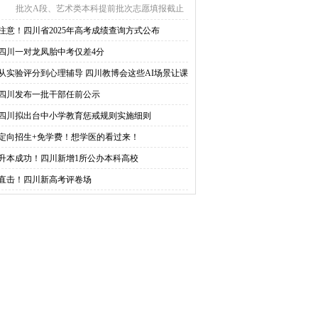
批次A段、艺术类本科提前批次志愿填报截止
时间为6月28 ...
注意！四川省2025年高考成绩查询方式公布
四川一对龙凤胎中考仅差4分
从实验评分到心理辅导 四川教博会这些AI场景让课
变样
四川发布一批干部任前公示
四川拟出台中小学教育惩戒规则实施细则
定向招生+免学费！想学医的看过来！
升本成功！四川新增1所公办本科高校
直击！四川新高考评卷场