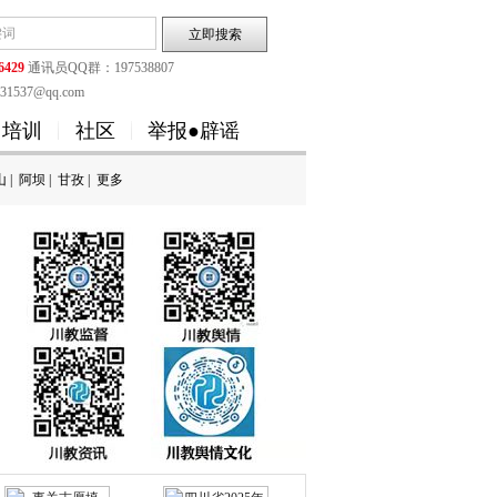
6429
通讯员QQ群：197538807
1537@qq.com
培训
社区
举报●辟谣
山
|
阿坝
|
甘孜
|
更多