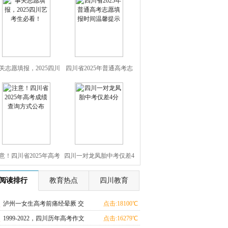
关志愿填报，2025四川
四川省2025年普通高考志
艺考生必看！
愿填报时间温馨提示
意！四川省2025年高考
四川一对龙凤胎中考仅差4
成绩查询方式公布
分
阅读排行
教育热点
四川教育
泸州一女生高考前痛经晕厥 交
点击:18100℃
警火速送医
1999-2022，四川历年高考作文
点击:16279℃