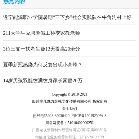
热点内容
遂宁能源职业学院暑期“三下乡”社会实践队在牛角沟村上好
行走的思政大课
211大学生应聘暑假工秒变家教老师
3位三支一扶考生疑13天提高20余分
夏季新冠感染为何反复出现小高峰？
14岁男孩双腿纹满纹身家长索赔20万
Copyright © 2010-2021
四川非凡魅力影视文化传播有限公司 版权所有
关于我们
热线电话028-85056429
蜀ICP备15019259号-3
川公网安备：51010402000252
广播电视节目制作经营许可证(川)字第00850号
增值电信业务经营许可证：川B2-20200029