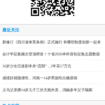
最近关注
新修订《四川省体育条例》正式施行 有哪些制度创新一起来
看
会计学征集频次登顶榜首！十省2026本科首轮征集志愿数据
出炉
16岁少女沉迷剧本杀“恋陪”，2年花17万元
成绩好就随便吃，河南一14岁男孩吃出糖尿病
义乌父亲携14岁儿子三伏天跑外卖，消融多年父子隔阂