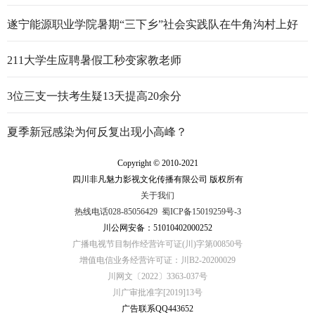
遂宁能源职业学院暑期“三下乡”社会实践队在牛角沟村上好
行走的思政大课
211大学生应聘暑假工秒变家教老师
3位三支一扶考生疑13天提高20余分
夏季新冠感染为何反复出现小高峰？
Copyright © 2010-2021
四川非凡魅力影视文化传播有限公司 版权所有
关于我们
热线电话028-85056429
蜀ICP备15019259号-3
川公网安备：51010402000252
广播电视节目制作经营许可证(川)字第00850号
增值电信业务经营许可证：川B2-20200029
川网文〔2022〕3363-037号
川广审批准字[2019]13号
广告联系QQ443652