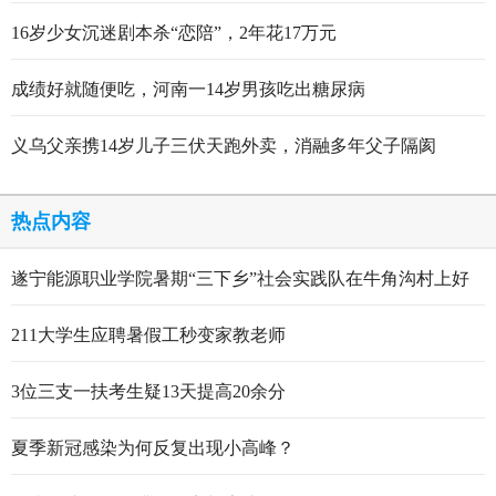
出炉
16岁少女沉迷剧本杀“恋陪”，2年花17万元
成绩好就随便吃，河南一14岁男孩吃出糖尿病
义乌父亲携14岁儿子三伏天跑外卖，消融多年父子隔阂
热点内容
遂宁能源职业学院暑期“三下乡”社会实践队在牛角沟村上好
行走的思政大课
211大学生应聘暑假工秒变家教老师
3位三支一扶考生疑13天提高20余分
夏季新冠感染为何反复出现小高峰？