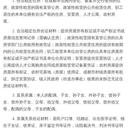
1. 合法稳定住所：在成都市范围内登记、备案并交付使用的住
房、政策性租赁的国有直管公房、政策性租赁的公共租赁住房、职工
居住的本单位拥有合法产权的住房、安置房、人才公寓、农村房
屋。
2. 合法稳定住所佐证材料：提供房屋所有权证或不动产权证书或
房屋信息查询记录（需确认交房）；政策性租赁国有直管公房的出具
房管部门公房租用有效凭证；政策性租赁公共租赁住房的提供有效期
内的公共租赁住房合同；职工租赁本单位自管公房的出具单位房屋所
有权证或不动产权证书及单位分房证明；安置房提供安置协议；人才
公寓提供人才公寓购房合同或房屋租赁登记备案凭证；农村房屋提供
房屋所有权证、农村宅基地（房屋）使用证、成都市村镇房屋所有权
证、拆迁安置协议、镇人民政府（街道办事处）核查的未拆迁无证住
房佐证材料等。
3. 直系亲属：本人的配偶、子女、孙子女、外孙子女、曾孙子
女、曾外孙子女、父母、祖父母、外祖父母、曾祖父母、曾外祖父
母，配偶的父母，子女的配偶。
4. 亲属关系佐证材料：居民户口簿、结婚证、出生医学证明、独
生子女证、收养证、亲子鉴定书等证件，法院裁决书、判决书等证明