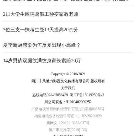
行走的思政大课
211大学生应聘暑假工秒变家教老师
3位三支一扶考生疑13天提高20余分
夏季新冠感染为何反复出现小高峰？
14岁男孩双腿纹满纹身家长索赔20万
Copyright © 2010-2021
四川非凡魅力影视文化传播有限公司 版权所有
关于我们
热线电话028-85056429
蜀ICP备15019259号-3
川公网安备：51010402000252
广播电视节目制作经营许可证(川)字第00850号
增值电信业务经营许可证：川B2-20200029
川网文〔2022〕3363-037号
川广审批准字[2019]13号