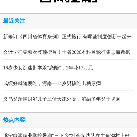
最近关注
新修订《四川省体育条例》正式施行 有哪些制度创新一起来
看
会计学征集频次登顶榜首！十省2026本科首轮征集志愿数据
出炉
16岁少女沉迷剧本杀“恋陪”，2年花17万元
成绩好就随便吃，河南一14岁男孩吃出糖尿病
义乌父亲携14岁儿子三伏天跑外卖，消融多年父子隔阂
热点内容
遂宁能源职业学院暑期“三下乡”社会实践队在牛角沟村上好