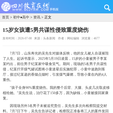
首页
>
初中●高中
>
资讯
> 正文
15岁女孩遭5男共谋性侵致重度烧伤
发布时间：2026-07-08
来源：头条新闻
作者：网站编辑
浏览量：4677
7月7日，山东寿光的吴先生对媒体反映，他的女儿被人合谋摧毁
了人生。起诉书显示，2025年5月19日凌晨，15岁的小童被男子李某
某约出，前往男子纪某家中吸食笑气。期间，现场的5名男子共谋性
侵，纪某拧开煤气罐试图将小童迷晕后实施犯罪，小童中途跑到客
厅，接过纪某递的香烟点烟时，引发煤气爆燃，导致小童在内的4人
重伤。
“孩子全身90%重度烧伤。我的整个后背、大腿、头皮几次取皮移
植给她。”吴先生说，治疗花了150多万，因为缺钱，小童被接回家康
复。
因现场另外3名男子未被追究责任，吴先生多次向检察院提交材
料。7月7日下午，吴先生告诉记者，检察院正准备将三人的案件发回