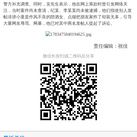
警方补充调查。同时，吴先生表示，他在网上筹款时曾引发网络关
注，当时案件尚未查清，纪某、李某某尚未被逮捕，他们指使别人发
帖诽谤小童是作风不良的陪酒女、点烟把朋友家炸了却装无辜，引导
大量网友辱骂、网暴，他已对其中两名发帖人提起了诉讼。
责任编辑：祝佳
微信长按扫描二维码后分享