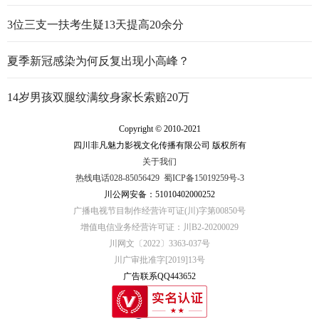
3位三支一扶考生疑13天提高20余分
夏季新冠感染为何反复出现小高峰？
14岁男孩双腿纹满纹身家长索赔20万
Copyright © 2010-2021
四川非凡魅力影视文化传播有限公司 版权所有
关于我们
热线电话028-85056429
蜀ICP备15019259号-3
川公网安备：51010402000252
广播电视节目制作经营许可证(川)字第00850号
增值电信业务经营许可证：川B2-20200029
川网文〔2022〕3363-037号
川广审批准字[2019]13号
广告联系QQ443652