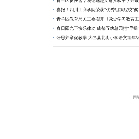
青羊区责任督学易德远赴文翁实验中学开展
喜报！四川工商学院荣获“优秀组织院校”奖
青羊区教育局关工委召开《党史学习教育工
习动员会
春日阳光下快乐律动 成都五幼总园把“早操
研思并举促教学 大邑县北街小学语文组年
展
网络