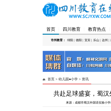
首页
四川教育
教育热点
市州教育：
绵阳
|
德阳
|
宜宾
|
乐山
|
达州
|
'); })();
首页
>
幼儿园●小学
>
资讯
共赴足球盛宴，蜀汉
来源：成都市蜀汉外国语实验小学