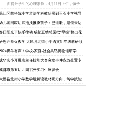
面提升学生的心理素质，4月11日上午，镇子
小学邀请温江 ...
温江区教科院小学道法学科教研员到玉石小学视导
学工作
幼儿园回应幼师拖拽推搡孩子：已道歉，赔偿未达
一致
春日阳光下快乐律动 成都五幼总园把“早操”搞出花
研思并举促教学 大邑县北街小学语文组年级教研顺
开展
2024青羊有声！学校-家庭-社会共话博物馆研学
成华实小开展班主任技能大赛突发事件应急处置专
培训
成都市第五幼儿园召开实习生座谈会
大邑县北街小学数学组解读教材明方向，笃学赋能
新篇