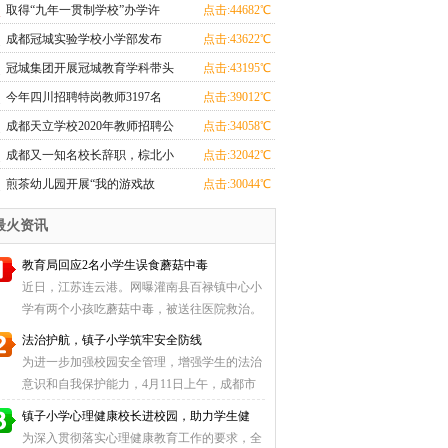
小学部学子“人人出彩”
取得“九年一贯制学校”办学许
点击:44682℃
可，蓝港外国语小学改名了
成都冠城实验学校小学部发布
点击:43622℃
2022年一年级招生简章
冠城集团开展冠城教育学科带头
点击:43195℃
人表彰暨培训活动
今年四川招聘特岗教师3197名
点击:39012℃
成都天立学校2020年教师招聘公
点击:34058℃
告
成都又一知名校长辞职，棕北小
点击:32042℃
学校长林家锐“可能去民办”
煎茶幼儿园开展“我的游戏故
点击:30044℃
事”幼儿游戏故事绘画活动
最火资讯
教育局回应2名小学生误食蘑菇中毒
近日，江苏连云港。网曝灌南县百禄镇中心小
学有两个小孩吃蘑菇中毒，被送往医院救治。
灌南县教育 ...
法治护航，镇子小学筑牢安全防线
为进一步加强校园安全管理，增强学生的法治
意识和自我保护能力，4月11日上午，成都市
温江区镇子小 ...
镇子小学心理健康校长进校园，助力学生健
为深入贯彻落实心理健康教育工作的要求，全