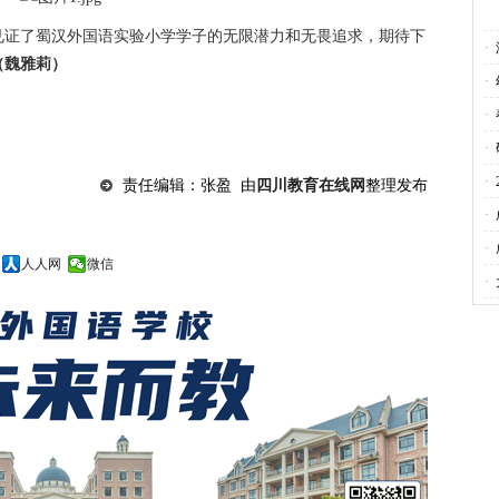
见证了蜀汉外国语实验小学学子的无限潜力和无畏追求，期待下
·
（魏雅莉）
教
·
成
·
样
·
利
·
责任编辑：张盈 由
四川教育在线网
整理发布
·
项
·
人人网
微信
·
谱