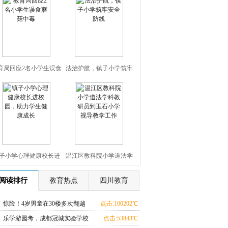
育局回应2名小学生误食
法治护航，镇子小学筑牢
蘑菇中毒
安全防线
子小学心理健康校长进
温江区教科院小学道法学
园，助力学生健康成长
科教研员到玉石小学视导
阅读排行
教育热点
四川教育
教学工作
惊险！4岁男童在30楼多次翻越
点击:100202℃
窗户吓坏对面邻居
乐学游园考，成都冠城实验学校
点击:53843℃