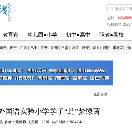
热线：
028-8505
投稿邮箱: 262973
教育家
幼儿园●小学
初中●高中
职教●高校
南充
|
遂宁
|
广元
|
巴中
|
广安
|
泸州
|
自贡
|
内江
|
雅安
|
眉山
|
资阳
|
攀枝花
|
凉
返回首页
外国语实验小学学子“足”梦绿茵
校 作者：魏雅莉 浏览量：
2276
发布时间：2024-04-11