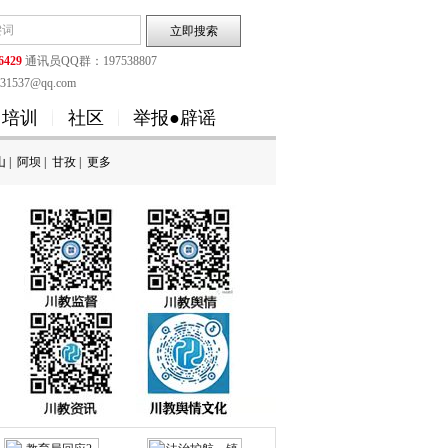
6429
通讯员QQ群：197538807
1537@qq.com
培训
社区
举报●辟谣
山
|
阿坝
|
甘孜
|
更多