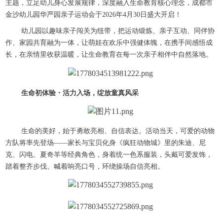
主题，立足幼儿身心发展规律，深度融入生命教育核心理念，成都市
金沙幼儿园华严园亲子运动会于2026年4月30日盛大开启！
幼儿园以趣味亲子闯关为纽带，把运动锻炼、亲子互动、同伴协
作、家园共育融为一体，让萌娃在欢乐中强健体魄，在携手间感悟成
长，在亲情里收获温暖，让生命教育在每一次亲子相伴中自然落地。
生命初体验・活力入场，绽放童真风采
生命的美好，始于勇敢亮相、自信表达。活动当天，可爱的动物
方队将率先登场——家长与宝贝化身《疯狂动物城》里的朱迪、尼
克、闪电、夏奇羊等经典角色，身着统一色系服装，头戴可爱发饰，
踏着整齐步伐、喊着响亮口号，环绕操场自信亮相。