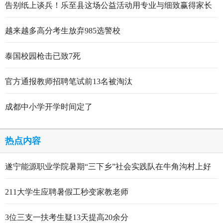
告别纸上谈兵！乐至县这场公益活动用专业与细致赢得家长
点赞
越来越多高分考生放弃985选警校
泰国校园枪击已致7死
官方通报教师招聘笔试前13名被淘汰
成都中小学开学时间定了
热点内容
遂宁能源职业学院暑期“三下乡”社会实践队在牛角沟村上好
行走的思政大课
211大学生应聘暑假工秒变家教老师
3位三支一扶考生疑13天提高20余分