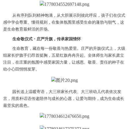
从有序列队到精神饱满，从大胆展示到彼此呼应，孩子们在仪式
感中学会尊重、懂得规则，在集体氛围里感受生命的蓬勃与朝气，这
是生命教育最鲜活的开场。
生命敬仪式・庄严升旗，传承家国情怀
生命教育，藏在每一份敬畏与热爱里。庄严的升旗仪式上，大级
组家长护旗手们昂首挺胸，五星红旗冉冉升起。全体师生与家长肃立
注目，在庄重的氛围中感受家国力量，让感恩、敬畏、责任的种子在
幼小心田悄悄发芽。
园长送上温暖寄语，大三班家长代表、大三班幼儿代表依次发
言，用质朴话语传递陪伴与成长的心愿，让爱与期待，成为生命成长
最坚实的底色。