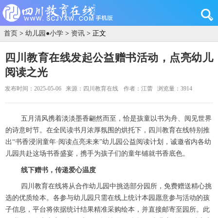
首页
>
幼儿园●小学
>
资讯
> 正文
四川教育在线发起公益赠书活动，点亮幼儿
阅读之光
发布时间：2025-05-06
来源：四川教育在线
作者：江蕾
浏览量：3914
五月清风携着淡淡墨香翩然而至，恰是孩童以书为舟、阅见世界
的诗意时节。在全民读书月浓厚氛围的烘托下，四川教育在线特别推
出“书香浸润童年·阅读点亮未来”幼儿园公益阅读计划，诚邀省内各幼
儿园共赴这场书香盛宴，携手为孩子们的童年铺就书香底色。
线下赠书，传递爱心温度
四川教育在线将从合作幼儿园中挑选部分园所，免费赠送精心挑
选的优质绘本。各参与幼儿园只需在线上统计本园愿意参与活动的孩
子信息，平台将依据统计结果精准采购绘本，并直接邮寄至园所。此