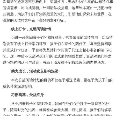
次赠送的绘本内容积极向上、知识性强，贴合3-6岁儿童的认知特点和
阅读需求，均由成都新川外国语学校捐赠。这些绘本宛如一把把神奇
的钥匙，为孩子们打开知识殿堂的大门，引领他们探索未知世界，在
温馨的阅读时光中留下美好的童年印记。
线上打卡，点燃阅读热情
为进一步巩固孩子们的阅读成果，营造浓厚的阅读氛围，活动特
别设置了线上打卡学习环节。孩子们在家长的陪伴下，每天坚持阅读
并完成打卡任务，平台将为坚持打卡的孩子们送上精心准备的读书礼
包。这一举措不仅是对孩子们阅读成果的物质奖励，更是对他们持之
以恒精神的认可与鼓励，有助于激发孩子们持续阅读的内在动力。
助力成长，活动意义影响深远
本次公益阅读计划的目的不仅在于赠送书籍，更在于为孩子们的
成长带来深远影响。
习惯奠基，受益终身
从小培养孩子的阅读习惯，如同在他们心中种下一颗智慧的种
子，随着时光的滋养，终将长成参天大树。通过阅读，孩子们能够学