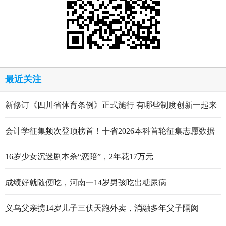
最近关注
新修订《四川省体育条例》正式施行 有哪些制度创新一起来
看
会计学征集频次登顶榜首！十省2026本科首轮征集志愿数据
出炉
16岁少女沉迷剧本杀“恋陪”，2年花17万元
成绩好就随便吃，河南一14岁男孩吃出糖尿病
义乌父亲携14岁儿子三伏天跑外卖，消融多年父子隔阂