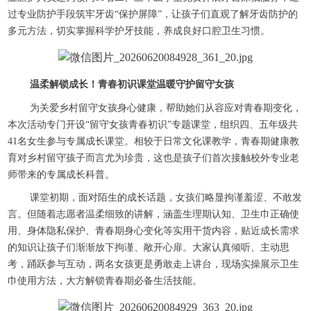
过专业防护手段筑牢牙齿“保护屏障”，让孩子们直观了解牙齿防护的
多元方法，切实掌握科学护牙技能，养成良好口腔卫生习惯。
温柔解锁成长！青春初识课堂温暖守护留守女孩
为关爱乡村留守女孩身心健康，帮助她们从容应对青春期变化，
本次活动专门开设“留守女孩青春初识”专题课堂，组织四、五年级共
41名女生参与专属成长课堂。相较于日常文化课教学，青春期健康教
育对乡村留守孩子而言尤为珍贵，这也是孩子们首次接触校外专业老
师带来的专属成长科普。
课堂初期，面对陌生的成长话题，女孩们略显拘谨羞涩、不敢发
言。但随着志愿者温柔细致的讲解，涵盖生理期认知、卫生巾正确使
用、身体隐私保护、青春期身心变化等实用干货内容，贴近成长需求
的知识让孩子们渐渐放下拘谨、敞开心扉。大家认真倾听、主动思
考，踊跃参与互动，两名女孩更是勇敢走上讲台，现场实操展示卫生
巾使用方法，大方解锁青春期必备生活技能。