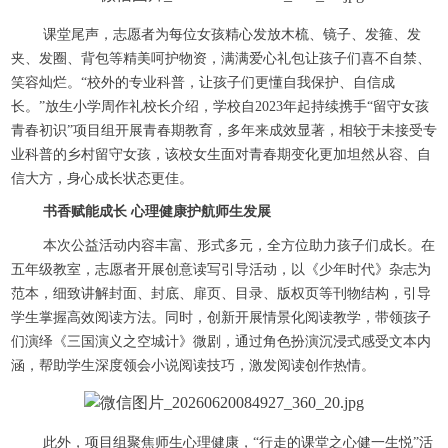
课堂尾声，志愿者为每位女孩精心发放木梳、镜子、发箍、发
夹、发圈、背包等精美呵护物资，满满爱心礼包让孩子们喜不自禁、
笑容灿烂。“校外的专业科普，让孩子们更懂自我保护、自信成
长。”放生小学周作礼校长介绍，学校自2023年起持续携手“留守女孩
青春初识”项目组开展青春期教育，多年来成效显著，相较于未接受专
业科普的乡村留守女孩，该校女生面对青春期变化更加坦然从容、自
信大方，身心成长状态更佳。
书香赋能成长 心理健康护航师生发展
本次公益活动内容丰富、形式多元，全方位助力孩子们成长。在
五年级教室，志愿者开展创意读写引导活动，以《少年时代》杂志为
范本，细致讲解封面、封底、扉页、目录、版权页等刊物结构，引导
学生掌握高效阅读方法。同时，创新开展情景化阅读教学，带领孩子
们演绎《三国演义之空城计》微剧，通过角色扮演沉浸式感受文本内
涵，帮助学生深度领会小说阅读技巧，激发阅读创作热情。
此外，项目组聚焦师生心理健康，“行走的课堂之心健一生悦”活