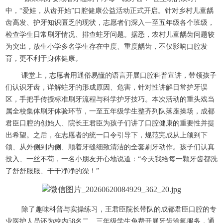
中，“爱娃，从齿开始”口腔健康公益活动正式开启。针对乡村儿童龋
齿高发、护牙知识匮乏的现状，志愿者们深入一至五年级各个班级，
检查学生日常刷牙情况、排查蛀牙问题。据悉，农村儿童龋齿问题较
为突出，放生小学多名学生存在中度、重度龋齿，不仅影响口腔发
育，更不利于身体健康。
课堂上，志愿者用通俗易懂的语言开展口腔科普宣讲，带领孩子
们认识牙齿，详解蛀牙的形成原因、危害，针对性讲解日常护牙误
区，手把手传授标准刷牙流程与科学护牙技巧。本次活动的重头戏当
属全校集体刷牙体验环节，一至五年级学生整齐列队落座操场，成都
君臣口腔的创始人、院长王君臣为孩子们讲了口腔健康的重要性并提
出希望。之后，在志愿者的统一口令引导下，规范完成从上颌到下
颌、从外侧到内侧、顺着牙缝细致清洁的全套刷牙动作。孩子们认真
投入、一丝不苟，一名小朋友开心地说道：“今天我给每一颗牙齿都洗
了舒舒服服、干干净净的澡！”
除了趣味科普与实操练习，王君臣院长带队的成都君臣口腔的专
业医护人员还为校内58名二、三年级学生免费开展牙齿涂氟服务，通